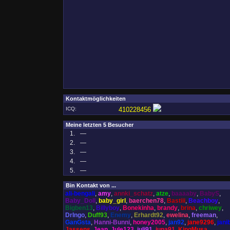
Kontaktmöglichkeiten
ICQ:
410228456
Meine letzten 5 Besucher
1.
—
2.
—
3.
—
4.
—
5.
—
Bin Kontakt von ...
ali-bengali
,
amy
,
annki_schatz
,
atze
,
baaaaby
,
BabyS
,
Baby_Doll
,
baby_girl
,
baerchen78
,
Bastiii
,
Beachboy
,
Bigben13
,
Billyboy
,
Bonekinha
,
brandy
,
brina
,
chriwey
,
DrIngo
,
Duff93
,
Enemy
,
Erhardt92
,
ewelina
,
freeman
,
GanGsta
,
Hanni-Bunni
,
honey2005
,
jan92
,
jane9296
,
jani
Jassens
,
Jean
,
Jule123
,
juli91
,
juna91
,
KingMusa
,