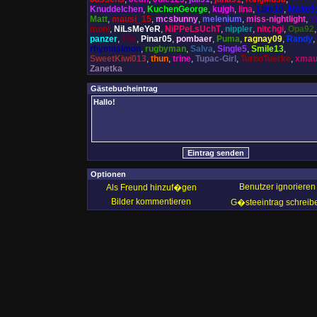
Knuddelchen
,
KuchenGeorge
,
kujgh
,
lina
,
Lois10
,
Malte9
Matt
,
mausi_15
,
mcsbunny
,
melenium
,
miss-nightlight
,
m
moni
,
NiLsMeYeR
,
NiPPeLsUchT
,
nippler
,
nitchgi
,
Opa92
panzer
,
Piia
,
Pinar05
,
pombaer
,
Puma
,
ragnay09
,
Randy
,
rhymnsimon
,
rugbyman
,
Salva
,
Single5
,
Smile13
,
SweetKiwi013
,
thun
,
trine
,
Tupac-Girl
,
TurboTuerke
,
xmau
Zanetka
Gästebucheintrag
Optionen
Benutzer ignorieren
Als Freund hinzuf�gen
Bilder kommentieren
G�steeintrag schreib