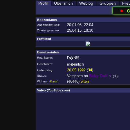
Profil
Über mich
Weblog
Gruppen
Fre
●
c
Boozerdaten
20.01.06, 22:04
Angemeldet seit:
25.04.15, 18:30
Zuletzt gesehen:
Profilbild
Benutzerinfos
D�N!$
Real-Name:
m�nnlich
Geschlecht:
20.05.1992
(
34
)
Geburtstag:
♀
Vergeben an
Baby_Doll
Status:
(33)
(46446)
elten
Wohnort
(
Karte
)
:
Video (YouTube.com)