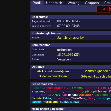
Profil
Über mich
Weblog
Gruppen
Fre
●
Boozerdaten
08.08.06, 18:45
Angemeldet seit:
07.02.09, 04:48
Zuletzt gesehen:
Kontaktmöglichkeiten
Ja hab ich aber kA
Skype:
Benutzerinfos
m�nnlich
Geschlecht:
18.07.1989
(
37
)
Geburtstag:
Vergeben
Status:
Optionen
Benutzer ignorieren
Als Freund hinzuf�gen
Bilder kommentieren
G�steeintrag schreib
Bin Kontakt von ...
Bigben13
,
thunderdome123
,
crash92
,
moni
,
Noir
,
kati_1
s_gamer
,
TurboTuerke
,
hannah1992
,
optimopti
,
honey_9
mofin
,
VeNoM
,
AnNy
,
juni
,
nanaki
,
Aaliyah17
,
alley-mac-
Batista
,
Eddie
,
UnderTaker
,
ChainGang
,
Baal
,
Krawin
,
pa
panzer
,
murcielago
,
saskia114031
Meine letzten 5 Besucher