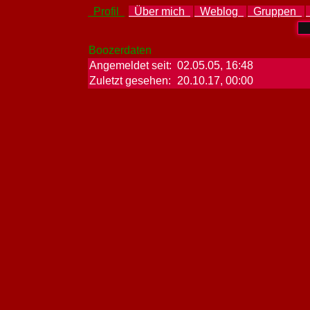
Profil
Über mich
Weblog
Gruppen
Boozerdaten
Angemeldet seit:
02.05.05, 16:48
Zuletzt gesehen:
20.10.17, 00:00