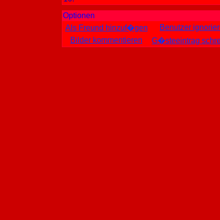
Optionen
Benutzer ignorie
Als Freund hinzuf�gen
Bilder kommentieren
G�steeintrag schr