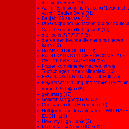
die nicht verliren (18)
Auf'm Tisch steht 'ne Packung "Leck mich
Arsch". Bedien Dich! (31)
Baujahr 89 sachse (16)
Die Gruppe der Menschen, die der deutsc
Sprache nicht m�chtig sind! (13)
die libe ist???????? (5)
die wahren freunde die mann nur haben
kann (19)
Du ARSCHGESICHT (19)
Ey DU KANNST DICH SCHONMAL ALS
GEFICKT BETRACHTEN (25)
Frauen komplimente machen ist wie
Topfschlagen in nem Minenfeld (10)
FROHE OSTERN DICKE EIER !!! (25)
Fr�her war ich jung und sch�n Heute bin
nurnoch Sch�n (35)
geburstag (17)
Geilster Jahrgang:1993 (22)
Griethausen fickt Emmerich (10)
Holl�nder auf der Autobahn ... WIR HAS
EUCH ! (10)
I love my High-Heels (3)
Ich bin Nackt Aktiv xDDD (32)