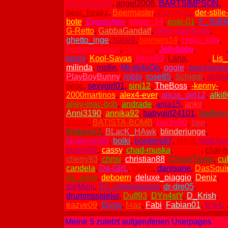
1suessesgirl
,
angel2008
,
BARTSIMPSON
,
beat_freakz
,
Beermaster
,
Danny12
,
der-stille
bote
,
Engelchen
,
engel_14
,
ente-01
,
F_ToR
G-Retto
,
GabbaGandalf
,
geile-schnecke
,
ghetto_inge
,
hase9
,
heimers14
,
Hello_kitty
,
homersimpson
,
Hot_kiwi
,
Jellybaby
,
kiuz140
,
kochi
,
Kool-Savas
,
krissi93
,
Lana
,
LeZy
,
Lis
milinda
,
mofin
,
Mr-styloOo
,
oggie
,
opa-hip-ho
PlayBoyBunny
,
robbi
,
rose85
,
Schiggi
,
sedigi
sese
,
sexygirl01
,
sini12
,
TheBoss
,
-kenny-
,
2000martinos
,
alex4-ever
,
alicia_girl12
,
alki8
alley-mac-bob
,
andrade
,
anja15
,
ankii
,
Anna
Anni3190
,
annika92
,
babygirl24101
,
badboy
Bastiii
,
BATISTA-BOMB
,
becky90
,
bee
,
Bigben13
,
BLacK_HAwk
,
blinderjunge
,
blutengel99
,
bolki
,
bonkers87
,
brina
,
brittche
bunny02
,
cassy
,
chad-muska
,
charles
,
chat-
cherry93
,
chrisi
,
christian88
,
ChuckTaylor
,
cu
candela
,
Da-GirL
,
Dakei
,
danisane
,
DasSquir
da_army
,
deboern
,
deluxe_piaggio
,
Deniz
,
dieMiriii
,
DJ_Drivingwood
,
dr-dre05
,
dragon
drummsspieler
,
Duff93
,
DYn4stY
,
D_Krish
,
eazye09
,
Elyas
,
f-raz
,
Fabi
,
Fabian01
,
fine4
, 
Meine 5 zuletzt aufgerufenen Userpages