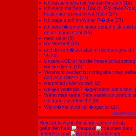
ich hasse stress mit frunden ihr auch (14)
Ich mach mir Beine, Bauch, Po!! Was??da
hasse genug,mach mal Titten (27)
Ich trage auch im Winter R�cke (23)
ich trete t�ren ein hinter denen dick und fe
deine mama steht (13)
mein roller (5)
SV Vrasselt (13)
und du verh�test also mit deinem gesicht
?! (24)
Unsere AGB`s Halt die fresse sonst schla
wir sie dir ein (18)
Verarscht werden ist richtig aber man selbe
darf es nicht??? (27)
warum tut liebe so weh
(2)
wei�e watte bis? l�gen tuste, dat bisse!! 
Wenn man keine Tiere essen soll,warum s
sie dann aus Fleisch? (9)
Wer fr�her stirbt ist l�nger tot (27)
[
Alle Gruppen an
Hey Leute wenn ihr schon auf meine up
gefunden habt
dann
hinterlasst mir
doch direkt einen