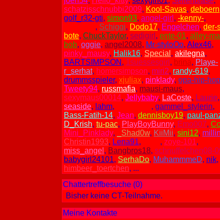
joen54
,
Hello_kitty
,
sexygirl01
,
Seifenblase
,
schatzisschnubbi2009
,
Kool-Savas
,
deboern
golf_r32-gti
,
simon93
,
angel-girl
,
-kenny-
,
Ninichen
,
Schiggi
,
Dodo17
,
Engelchen
,
der-s
bote
,
ChuckTaylor
,
sedigirl
,
ente-01
,
alley-ma
bob
,
oggie
,
angel2008
,
Mr-styloOo
,
Alex46
,
pinky_mausy
,
Halik16
,
Special
,
akilegna
,
BARTSIMPSON
,
1suessesgirl
,
brina
,
Playe-
r_serhat
,
homersimpson
,
miri2
,
randy-619
,
drummsspieler
,
xjuliax
,
pinklady
,
opa-hip-hop
Tweety94
,
russmafia
,
mausi-maus
,
sexymaus00014
,
Jellybaby
,
LaCoste
,
Laurie
,
seaside
,
lahm
,
lafee1212
,
gammel_stylerin
,
Bass-Fatih-14
,
Jean
,
dennisboy19
,
paul-pan
D_Krish
,
tu-pac
,
PlayBoyBunny
,
Emo007
,
C
Mini_Pinklady
,
_Shad0w
,
KiiMii
,
sini12
,
milli
Christin1993
,
Lena91
,
LeZy
,
zoye-101
,
miss_angel
,
Bangbros18
,
schnuffelchen08-0
babygirl24101
,
SerhaDo
,
MuhammmeD
,
nik
,
himbeer_toertchen
, ...
Chattertreffbesuche (0)
Bisher keine CT-Teilnahme.
Meine Kontakte