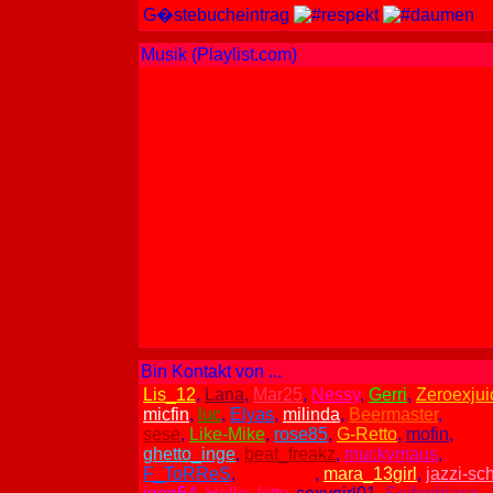
G�stebucheintrag
Musik (Playlist.com)
Bin Kontakt von ...
Lis_12
,
Lana
,
Mar25
,
Nessy
,
Gerri
,
Zeroexjui
micfin
,
luc
,
Elyas
,
milinda
,
Beermaster
,
Matth
sese
,
Like-Mike
,
rose85
,
G-Retto
,
mofin
,
ghetto_inge
,
beat_freakz
,
muckymaus
,
F_ToRReS
,
dragon93
,
mara_13girl
,
jazzi-sc