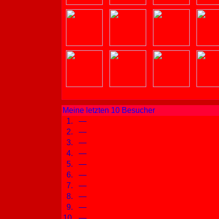
Meine letzten 10 Besucher
1.
—
2.
—
3.
—
4.
—
5.
—
6.
—
7.
—
8.
—
9.
—
10.
—