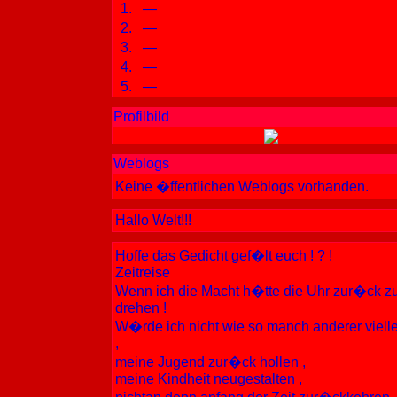
1.
—
2.
—
3.
—
4.
—
5.
—
Profilbild
Weblogs
Keine �ffentlichen Weblogs vorhanden.
Hallo Welt!!!
Hoffe das Gedicht gef�lt euch ! ? !
Zeitreise
Wenn ich die Macht h�tte die Uhr zur�ck z
drehen !
W�rde ich nicht wie so manch anderer vielle
,
meine Jugend zur�ck hollen ,
meine Kindheit neugestalten ,