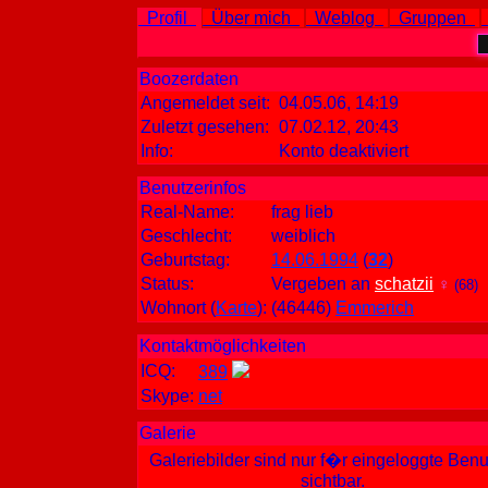
Profil
Über mich
Weblog
Gruppen
Boozerdaten
Angemeldet seit:
04.05.06, 14:19
Zuletzt gesehen:
07.02.12, 20:43
Info:
Konto deaktiviert
Benutzerinfos
Real-Name:
frag lieb
Geschlecht:
weiblich
Geburtstag:
14.06.1994
(
32
)
Status:
Vergeben an
schatzii
♀
(68)
Wohnort
(
Karte
)
:
(46446)
Emmerich
Kontaktmöglichkeiten
ICQ:
389
Skype:
net
Galerie
Galeriebilder sind nur f�r eingeloggte Benu
sichtbar.