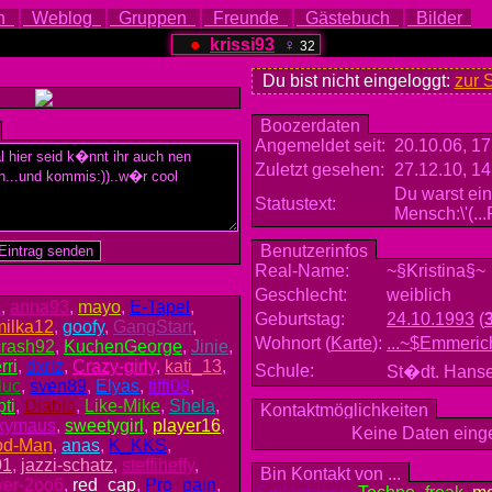
ch
Weblog
Gruppen
Freunde
Gästebuch
Bilder
●
krissi93
♀
32
Du bist nicht eingeloggt:
zur 
Boozerdaten
Angemeldet seit:
20.10.06, 17
Zuletzt gesehen:
27.12.10, 14
Du warst ein
Statustext:
Mensch:\'(..
Benutzerinfos
Real-Name:
~§Kristina§~
Geschlecht:
weiblich
9
,
anna93
,
mayo
,
E-Tapel
,
Geburtstag:
24.10.1993
(
milka12
,
goofy
,
GangStarr
,
Wohnort
(
Karte
)
:
...~$Emmerich
crash92
,
KuchenGeorge
,
Jinie
,
rri
,
dxrlz
,
Crazy-girly
,
kati_13
,
Schule:
St�dt. Hans
luc
,
sven89
,
Elyas
,
tiffi08
,
ti
,
Diablo
,
Like-Mike
,
Shela
,
Kontaktmöglichkeiten
kymaus
,
sweetygirl
,
player16
,
Keine Daten ein
od-Man
,
anas
,
K_KKS
,
01
,
jazzi-schatz
,
steffiheffy
,
Bin Kontakt von ...
wer-2oo6
,
red_cap
,
Pro_pain
,