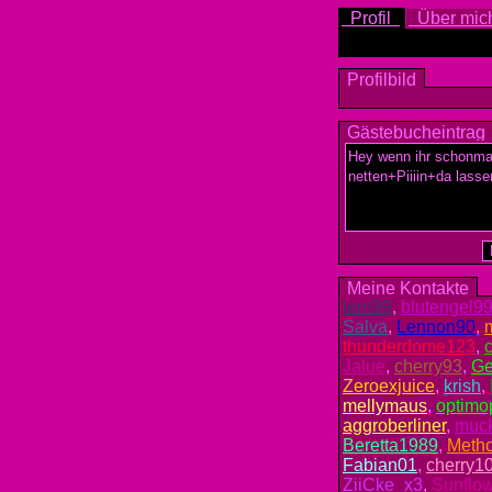
Profil
Über mi
Profilbild
Gästebucheintrag
Meine Kontakte
terri99
,
blutengel9
Salva
,
Lennon90
,
thunderdome123
,
Jalue
,
cherry93
,
Ge
Zeroexjuice
,
krish
,
mellymaus
,
optimop
aggroberliner
,
muc
Beretta1989
,
Meth
Fabian01
,
cherry1
ZiiCke_x3
,
Sunflo