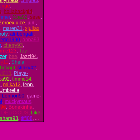
llymaus
,
Single5
,
junge
,
o
,
hollabackgirl
,
mmer
,
Opa92
,
sese
,
Zeroexjuice
,
juni
,
i
,
maren31
,
xjuliax
,
oofy
,
ali-bengali
,
erio1990
,
anna93
,
s
,
cherry93
,
dome123
,
Toy-
zer
,
bee
,
Jazzi94
,
ny12
,
Shela
,
bekopf
,
stinky42
,
wi013
,
Playe-
ca92
,
timme14
,
1
,
milka12
,
lenn
,
Umbrella
,
,
Lennon90
,
game-
l
,
muckymaus
,
296
,
Bonekinha
,
,
DELiCiOUS
,
Like-
ahara93
,
tiffi08
, ...