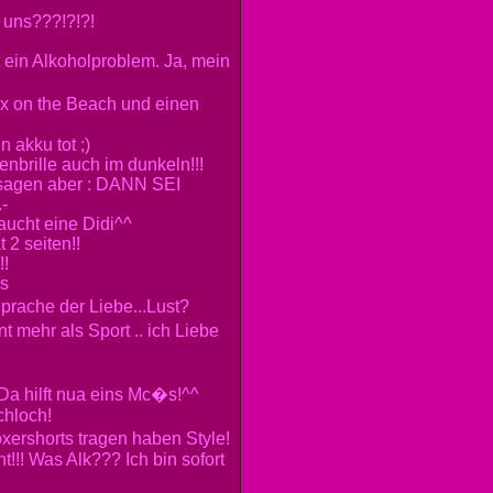
uns???!?!?!
t ein Alkoholproblem. Ja, mein
ex on the Beach und einen
n akku tot ;)
enbrille auch im dunkeln!!!
ts sagen aber : DANN SEI
-
ucht eine Didi^^
 2 seiten!!
!!
s
prache der Liebe...Lust?
 mehr als Sport .. ich Liebe
a hilft nua eins Mc�s!^^
chloch!
ershorts tragen haben Style!
!!! Was Alk??? Ich bin sofort