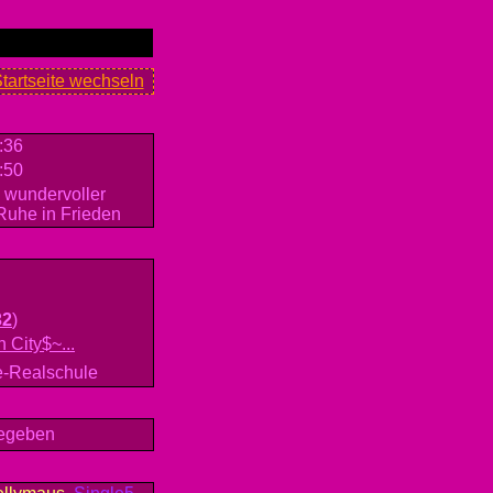
Startseite wechseln
:36
:50
 wundervoller
.Ruhe in Frieden
32
)
 City$~...
e-Realschule
gegeben