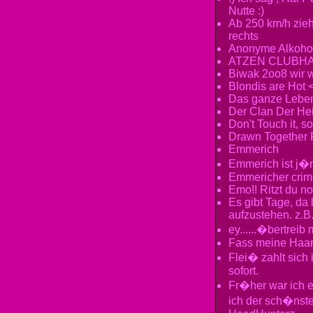
Nutte :)
Ab 250 km/h zie
rechts
Anonyme Alkohol
ATZEN CLUBH
Biwak 2oo8 wir w
Blondis are Hot 
Das ganze Leben
Der Clan Der Hei
Don't Touch it, so
Drawn Together 
Emmerich
Emmerich ist j�
Emmericher crim
Emo!! Ritzt du n
Es gibt Tage, da 
aufzustehen. z.B
ey......�bertreib
Fass meine Haar
Flei� zahlt sich 
sofort.
Fr�her war ich e
ich der sch�nste