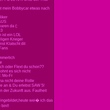
ht mein Bobbycar etwas nach
iker
AUS
aren da (:
<3
 ist ein LOL
ligen Krieger
nst Klatscht dit
Fans
mmerlich
e
och oder Flext du schon??
lohnt es sich nicht
.: Mo-Fr
 ma nicht deine Rolle
e an & Du erlebst SAW 5!
in der Zukunft aus. Faulheit
ingebildet,heute wei� ich das
 bin!!