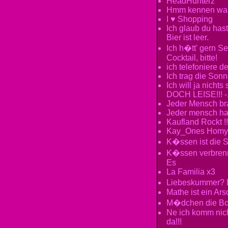
HeadHunterz
Hmm kennen wa 
I ♥ Shopping
Ich glaub du has
Bier ist leer.
Ich h�tt' gern S
Cocktail, bitte!
ich telefoniere de
Ich trag die Sonn
Ich will ja nich
DOCH LEISE!!! -.
Jeder Mensch bra
Jeder mensch hat
Kaufland Rockt !!
Kay_Ones Homy
K�ssen ist die S
K�ssen verbrennt
Es
La Familia x3
Liebeskummer? D
Mathe ist ein Ars
M�dchen die Box
Ne ich komm nicht
da!!!