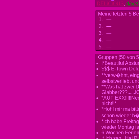
DELiCiOUS
,
dave
Meine letzten 5 B
1.
—
2.
—
3.
—
4.
—
5.
—
Gruppen (50 von 5
!*Beautiful Abstu
$$$ E-Town Del
**verw�hnt, einge
selbstverliebt un
**Was hat zwei D
Glabber???......IC
*AUF EXX!!!!!Nee
nicht!!*
*Hohl mir ma bitt
schon wieder h�
*Ich habe Freita
wieder Montag is
6 Wochen Ferien 
:) Ich sag , Ha