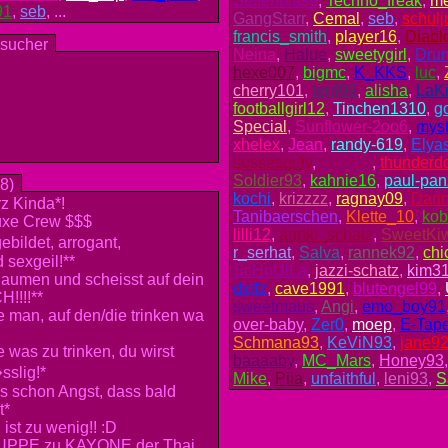
Seifenblase
,
Techno_freak
,
me
91
,
seb
, ...
GangStarr
,
Cemal
,
seb
,
schul
francis_smith
,
player16
,
Diabl
esucher
Neina
,
Halue
,
sweetygirl
,
Dru
hexe007
,
bigmc
,
K_KKS
,
luc
,
cherry101
,
terri99
,
alisha
,
LaK
footballgirl12
,
Tinchen1310
,
g
Special
,
Sunflower-2oo6
,
myst
xhelex
,
Jean
,
randy-619
,
Elya
sussesgirly
,
sedigirl
,
thunder
Soldier93
,
kahnie16
,
paul-pan
8)
kochi
,
krizzzz
,
ragnay09
,
Dan
rz Kinda*!
Tanibaerschen
,
Klette_10
,
kob
uxe Crew $$$
lilli12
,
annki_schatz
,
SweetKi
bildet, arrogant,
r_serhat
,
Salva
,
rannek92
,
chi
d sexgeil!**
ScHnUlLa
,
jazzi-schatz
,
kim3
aumen und scheisst auf dein
dxrlz
,
cave1991
,
blutengel99
,
H!!!!**
sweetmaus
,
Angi
,
emo_boy91
 man, auf den/die trinken wa
over-baby
,
Zer0
,
moep
,
E-Tape
Schmana93
,
KeViN93
,
jane9
e was zu trinken, du wirst
baaaaby
,
MC_Mars
,
Honey93
sslig!*
Mike
,
Piia
,
unfaithful
,
leni93
,
S
gs schon Angst, dass bald
t*
ist zu wenig!! :D
i PUPPE zu KAYONE der Thai