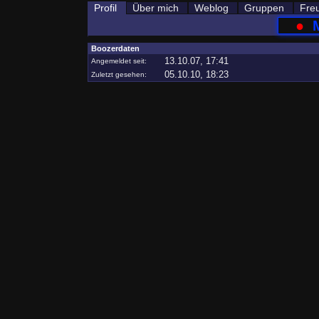
Profil
Über mich
Weblog
Gruppen
Fre
●
Boozerdaten
13.10.07, 17:41
Angemeldet seit:
05.10.10, 18:23
Zuletzt gesehen: