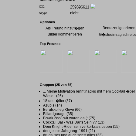
Kontaktmöglichkeiten
ICQ:
259396611
nicht
Skype:
Optionen
Benutzer ignorieren
Als Freund hinzuf�gen
Bilder kommentieren
G�steeintrag schreib
Top-Freunde
Gruppen (25 von 56)
... Meine Motivation rennt nackig mit 'nem Cocktail �ber
Wiese.. (26)
18 und �lter (37)
Azubis (14)
Berufskolleg Kleve (66)
Billardgarage (35)
Biwak 2oo8 wir waren da (: (75)
Cocktail Bar - Was Darfs Sein ?? (13)
Dem Knight-Rider sein verkorkstes Leben (15)
der geilste Jahrgang: 1991 (21)
drugs ,sex und auch sonst alles (23)