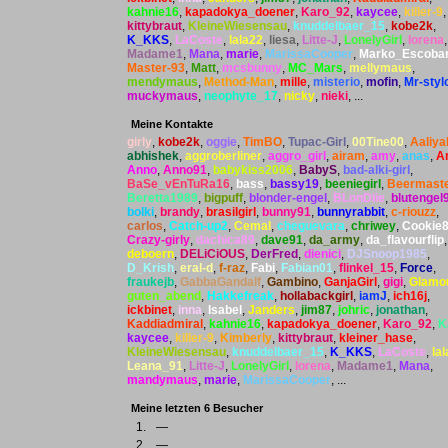
kahnie16
,
kapadokya_doener
,
Karo_92
,
kaycee
,
killer-9
,
kittybraut
,
KleineWiesensau
,
knuddelbaer_15
,
kobe2k
,
K_KKS
,
LaCoste
,
lala22
,
liesa
,
Litte-J
,
LonelyGirl
,
lorena
,
Madame1
,
Mana
,
marie
,
MarissaCooper
,
Marko_Escoba
Master-93
,
Matt
,
mcsbunny
,
MC_Mars
,
mellymaus
,
mendymaus
,
Method-Man
,
mille
,
misterio
,
mofin
,
Mr-sty
muckymaus
,
neophyte_17
,
nicky
,
nieki
, ...
Meine Kontakte
girly
,
kobe2k
,
oggie
,
TimBO
,
Tupac-Girl
,
00Tine00
,
Aaliya
abhishek
,
aggroberliner
,
aggro_girl
,
airam
,
amy
,
anas
,
A
Anno
,
Anno91
,
babykiss2006
,
BabyS
,
bad-alki-girl
,
BaSe_vEnTuRa16
,
bass
,
bassy19
,
beeniegirl
,
Beermast
Beretta1989
,
bigpuff
,
blonder-engel
,
BLonDiie
,
blutengel
bolki
,
brandy
,
brasilgirl
,
bunny91
,
bunnyrabbit
,
c-riouzz
,
carlos
,
Catch-up2
,
Cemal
,
cheguevara
,
chriwey
,
Cookie
Crazy-girly
,
dachica89
,
dave91
,
da_army
,
da_flavourflip
,
deboern
,
DELiCiOUS
,
DerFred
,
dienici
,
DJSnoop1985
,
D_Krish
,
eral-d
,
f-raz
,
Fabi
,
Fabian01
,
flinkel_15
,
Force
,
fraukejb
,
GabbaGandalf
,
Gambino
,
GanjaGirl
,
gigi
,
Glamo
guten_abend
,
Hakkefreak
,
hollabackgirl
,
iamJ
,
ich16j
,
ickbinet
,
inna
,
Isabel
,
Janders
,
jim87
,
johric
,
jonathan
,
Kaddiadmiral
,
kahnie16
,
kapadokya_doener
,
Karo_92
,
K
kaycee
,
killer-9
,
Kimberly
,
kittybraut
,
kleiner_hase
,
KleineWiesensau
,
knuddelbaer_15
,
K_KKS
,
LaCoste
,
la
Leana_91
,
Litte-J
,
LonelyGirl
,
lorena
,
Madame1
,
Mana
,
mandymaus
,
marie
,
MarissaCooper
, ...
Meine letzten 6 Besucher
1.
—
2.
—