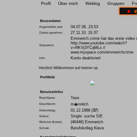
Profil
Über mich
Weblog
Gruppen
Fr
●
Boozerdaten
04.07.06, 23:53
Angemeldet seit:
27.11.10, 15:37
Zuletzt gesehen:
Emmerich crime hat das erste video 
http://www.youtube.com/watch?
Statustext:
v=RKVj3YCqMLs //
www.myspace.com/emmerichcrime
Konto deaktiviert
Info:
Herzlich Willkommen auf meiner up
Profilbild
Benutzerinfos
Tase
Real-Name:
m�nnlich
Geschlecht:
01.12.1988
(
37
)
Geburtstag:
Single: suche SIE
Status:
(46446)
Emmerich
Wohnort
(
Karte
)
:
Berufskolleg Kleve
Schule: