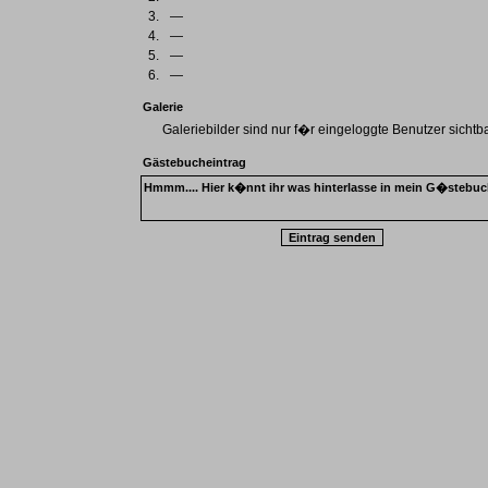
3.
—
4.
—
5.
—
6.
—
Galerie
Galeriebilder sind nur f�r eingeloggte Benutzer sichtba
Gästebucheintrag