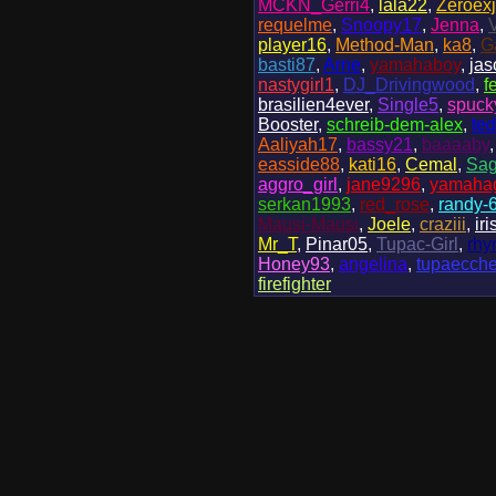
MCKN_Gerri4
,
lala22
,
Zeroexj
requelme
,
Snoopy17
,
Jenna
,
player16
,
Method-Man
,
ka8
,
G
basti87
,
Arne
,
yamahaboy
,
ja
nastygirl1
,
DJ_Drivingwood
,
f
brasilien4ever
,
Single5
,
spuck
Booster
,
schreib-dem-alex
,
te
Aaliyah17
,
bassy21
,
baaaaby
easside88
,
kati16
,
Cemal
,
Sag
aggro_girl
,
jane9296
,
yamahag
serkan1993
,
red_rose
,
randy-
Mausi-Mausi
,
Joele
,
craziii
,
ir
Mr_T
,
Pinar05
,
Tupac-Girl
,
rh
Honey93
,
angelina
,
tupaecch
firefighter