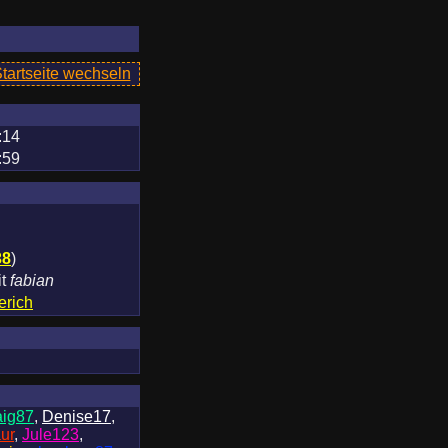
Startseite wechseln
:14
:59
38
)
it
fabian
rich
aig87
,
Denise17
,
ur
,
Jule123
,