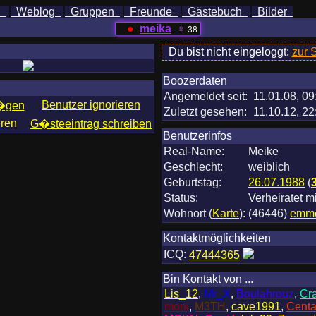
h
Weblog
Gruppen
Freunde
Gästebuch
Bilder
●
meika
♀
38
Du bist nicht eingeloggt:
zur 
Boozerdaten
Angemeldet seit:
11.01.08, 09
Benutzer ignorieren
f�gen
Zuletzt gesehen:
11.10.12, 22
eren
G�steeintrag schreiben
Benutzerinfos
Real-Name:
Meike
Geschlecht:
weiblich
Geburtstag:
26.07.1988
(
Status:
Verheiratet m
Wohnort
(
Karte
)
:
(46446)
emme
Kontaktmöglichkeiten
ICQ:
47444365
Bin Kontakt von ...
Lis_12
,
Mr_X
,
Boulahrouz
,
Cr
moni
,
M3TH
,
cave1991
,
Centa