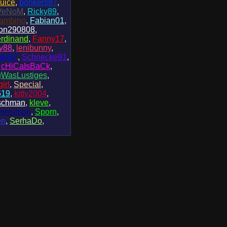
uice
,
bonkers87
,
VeNoM
,
Ricky89
,
ambino
,
Fabian01
,
son290808
,
erdinand
,
Fanny17
,
y88
,
lenibunny
,
ddy87
,
Schnecke91
,
,
cHiCaIsBaCk
,
WasLustiges
,
irl
,
Special
,
619
,
kitty2004
,
ischman
,
kleve
,
ymnsimon
,
Sporn
,
en
,
SerhaDo
,