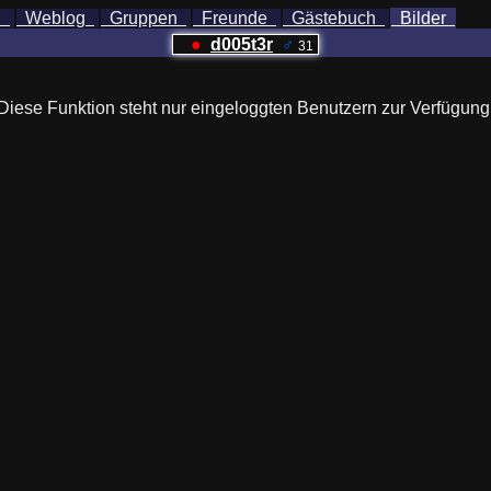
h
Weblog
Gruppen
Freunde
Gästebuch
Bilder
●
d005t3r
♂
31
Diese Funktion steht nur eingeloggten Benutzern zur Verfügung