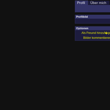
Profil
Über mich
Profilbild
Optionen
Als Freund hinzuf�g
Bilder kommentiere