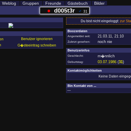
Weblog
Gruppen
Freunde
Gästebuch
Bilder
●
d005t3r
♂
31
Du bist nicht eingeloggt:
zur Sta
Boozerdaten
21.03.11, 21:10
Angemeldet seit:
Benutzer ignorieren
en
noch nie
Zuletzt gesehen:
n
G�steeintrag schreiben
Benutzerinfos
m�nnlich
Geschlecht:
03.07.1986
(
31
)
Geburtstag:
Kontaktmöglichkeiten
Keine Daten einge
Bin Kontakt von ...
—