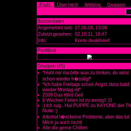
Profil
Über mich
Weblog
Gruppen
Boozerdaten
Angemeldet seit:
27.06.08, 13:08
Zuletzt gesehen:
02.10.11, 16:47
Info:
Konto deaktiviert
Profilbild
Gruppen (45)
*Hohl mir ma bitte was zu trinken, du wirst
schon wieder h�sslig!*
*Ich habe Freitags schon Angst, dass bald
wieder Montag ist*
2009 Das Wird Geil
6 Wochen Ferien ist zu wenig!! :D
:) Ich sag , Hai PUPPE zu KAYONE der Th
Nutte :)
Alkohol l�st keine Probleme, aber das tut
Milch ja auch nicht!
Alle die gerne Chillen