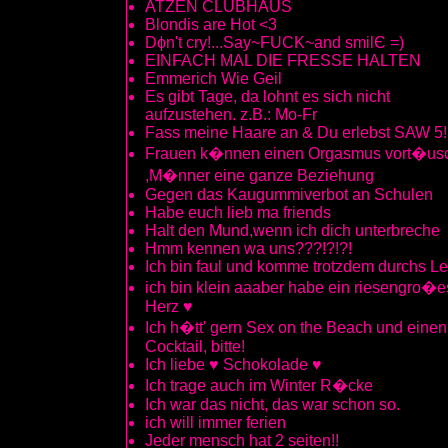
ATZEN CLUBHAUS
Blondis are Hot <3
Dϕn't cry!...Say~FUCK~and smilЄ =)
EINFACH MAL DIE FRESSE HALTEN
Emmerich Wie Geil
Es gibt Tage, da lohnt es sich nicht
aufzustehen. z.B.: Mo-Fr
Fass meine Haare an & Du erlebst SAW 5!
Frauen k�nnen einen Orgasmus vort�us
,M�nner eine ganze Beziehung
Gegen das Kaugummiverbot an Schulen
Habe euch lieb ma friends
Halt den Mund,wenn ich dich unterbreche
Hmm kennen wa uns???!?!?!
Ich bin faul und komme trotzdem durchs L
ich bin klein aaaber habe ein riesengro�e
Herz ♥
Ich h�tt' gern Sex on the Beach und einen
Cocktail, bitte!
Ich liebe ♥ Schokolade ♥
Ich trage auch im Winter R�cke
Ich war das nicht, das war schon so.
ich will immer ferien
Jeder mensch hat 2 seiten!!