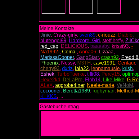
Meine Kontakte
Jinie
,
Crazy-girly
,
sven89
,
c-riouzz
,
Diablo
,
blutengel99
,
Hardcore_Girl
,
steffiheffy
,
ZiiCk
red_cap
,
DELiCiOUS
,
baaaaby
,
krissi93
,
-
Na1992-
,
Cemal
,
Anna06
,
Lizaaa
,
MarissaCooper
,
GangStarr
,
crash92
,
Freddi8
Phoenix
,
Nessy
,
M3TH
,
cave1991
,
Centaur
,
cherry93
,
dxrlz
,
lala22
,
jennamausie
,
krish
,
Eshek
,
TurboTuerke
,
tiffi08
,
Percy15
,
optimop
Hexe2k4
,
DeLaPro
,
Floh14
,
Like-Mike
,
G-Re
ALeX
,
aggroberliner
,
Neele-marie
,
VeNoM
,
cocooner
,
Beretta1989
,
rugbyman
,
Method-
K_KKS
, ...
Gästebucheintrag