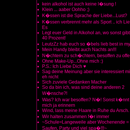
kein alkohol ist auch keine l�sung !
Klein ... aaber Oohho ;)
K�ssen ist die Sprache der Liebe...Lust?
K�ssen verbrennt mehr als Sport .. ich Li
Es
Legt euer Geld in Alkohol an, wo sonst gibt
40 Prozent!
LeutzZz hab euch so �bels lieb best in my 
Mein Handy bleibt auch Nachts an!!!
N�chtern zu sch�chtern, besoffen zu off
Ohne Make-Up...Ohne mich :)
P.S.: Ich Liebe Dich ♥
Sag deine Meinung aber sie interessiert m
eh nicht
Sich zuviele Gedanken Macher
So da bin ich, was sind deine anderen 2
W�nsche?!
Was? Ich war besoffen? N�! Sonst k�nnt 
mich ja erinnern
Wind, lass meine Haare in Ruhe du Arsch.
Wir halten zusammen f�r immer
~Schule=Langeweile aber Wochenende =
Saufen, Party und viel spa�!!!~