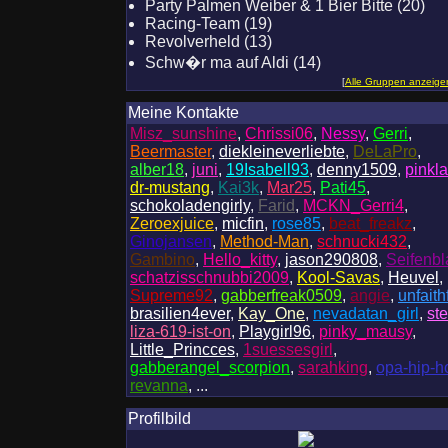
Party Palmen Weiber & 1 Bier Bitte (20)
Racing-Team (19)
Revolverheld (13)
Schw�r ma auf Aldi (14)
[
Alle Gruppen anzeige
Meine Kontakte
Misz_sunshine
,
Chrissi06
,
Nessy
,
Gerri
,
Beermaster
,
diekleineverliebte
,
DeLaPro
,
alber18
,
juni
,
19Isabell93
,
denny1509
,
pinkl
dr-mustang
,
Kai3k
,
Mar25
,
Pati45
,
schokoladengirly
,
Farid
,
MCKN_Gerri4
,
Zeroexjuice
,
micfin
,
rose85
,
beat_freakz
,
Ginojansen
,
Method-Man
,
schnucki432
,
Gambino
,
Hello_kitty
,
jason290808
,
Seifenbl
schatzisschnubbi2009
,
Kool-Savas
,
Heuvel
,
Supreme92
,
gabberfreak0509
,
angie
,
unfaith
brasilien4ever
,
Kay_One
,
nevadatan_girl
,
ste
liza-619-ist-on
,
Playgirl96
,
pinky_mausy
,
Little_Princces
,
1suessesgirl
,
gabberangel_scorpion
,
sarahking
,
opa-hip-h
revanna
, ...
Profilbild