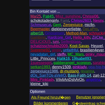
Bin Kontakt von ...
Mar25
,
Pati45
,
Misz_sunshine
,
Chrissi06
,
schokoladengirly
,
Farid
,
Chrissi2603
,
Nessy
,
Schmusecat
,
Gerri
,
Zeroexjuice
,
micfin
,
Beermaster
,
diekleineverliebte
,
DeLaPro
,
alber18
,
Ginojansen
,
Method-Man
,
schnucki
Gambino
,
Hardcore_Girl
,
Hello_kitty
,
ZiiCke
DELiCiOUS
,
juni
,
Seifenblase
,
schatzisschnubbi2009
,
Kool-Savas
,
Heuvel
,
Supreme92
,
angie
,
unfaithful
,
brasilien4ever
,
nevadatan_girl
,
steffy
,
MC_Mars
,
pinky_mau
Little_Princces
,
Halik16
,
19Isabell93
,
1suessesgirl
,
gabberangel_scorpion
,
sarahk
serkan1993
,
denny1509
,
pinklady
,
opa-hip-h
zeroexjuice1986
,
dr-mustang
,
revanna
,
dOs_SanTOs-aVeIrO
,
Bass-Fatih-14
,
zarj-12
Mini_Pinklady
,
ViIvIiAnDshArOn
,
angelina
,
kleine_kiki
Optionen
Benutzer ignorie
Als Freund hinzuf�gen
Bilder kommentieren
G�steeintrag schr