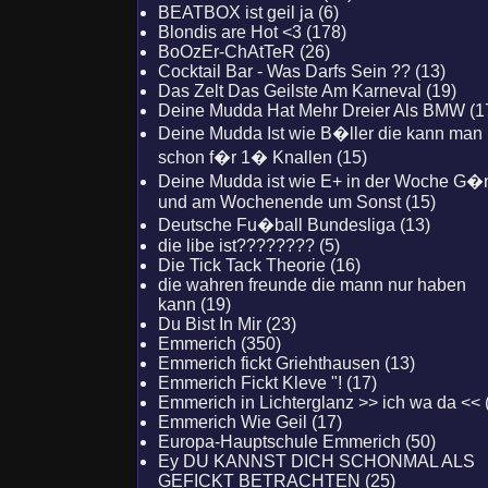
BEATBOX ist geil ja (6)
Blondis are Hot <3 (178)
BoOzEr-ChAtTeR (26)
Cocktail Bar - Was Darfs Sein ?? (13)
Das Zelt Das Geilste Am Karneval (19)
Deine Mudda Hat Mehr Dreier Als BMW (1
Deine Mudda Ist wie B�ller die kann man
schon f�r 1� Knallen (15)
Deine Mudda ist wie E+ in der Woche G�n
und am Wochenende um Sonst (15)
Deutsche Fu�ball Bundesliga (13)
die libe ist???????? (5)
Die Tick Tack Theorie (16)
die wahren freunde die mann nur haben
kann (19)
Du Bist In Mir (23)
Emmerich (350)
Emmerich fickt Griehthausen (13)
Emmerich Fickt Kleve "! (17)
Emmerich in Lichterglanz >> ich wa da << 
Emmerich Wie Geil (17)
Europa-Hauptschule Emmerich (50)
Ey DU KANNST DICH SCHONMAL ALS
GEFICKT BETRACHTEN (25)