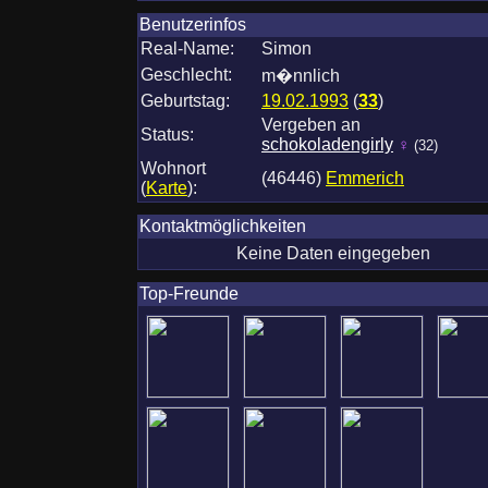
Benutzerinfos
Real-Name:
Simon
Geschlecht:
m�nnlich
Geburtstag:
19.02.1993
(
33
)
Vergeben an
Status:
schokoladengirly
♀
(32)
Wohnort
(46446)
Emmerich
(
Karte
)
:
Kontaktmöglichkeiten
Keine Daten eingegeben
Top-Freunde