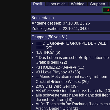
Profil
Über mich
Weblog
Gruppen
●
Boozerdaten
Angemeldet seit:
07.10.08, 23:26
Zuletzt gesehen:
22.10.11, 04:02
Gruppen (50 von 61)
!!!!!! DIE GR��TE GRUPPE DER WELT
!!!!!!!!! (27)
"LATINOs" (6)
# Das Leben is ein schei� Spiel, aber die
Grafik is geil!! (22)
<3 HOMIsZZZ<3��� (11)
<3 I Love Playboy <3 (33)
... Meine Motivation rennt nackig mit 'nem
Cocktail �ber die Wiese.. (26)
2009 Das Wird Geil (39)
AK o9 >>>wir sind drausen<< ha ha ha (10
alle schwesterherz habe ich ganz doll lieb 
die nicht verliren (18)
Auf'm Tisch steht 'ne Packung "Leck mich
Arsch". Bedien Dich! (31)