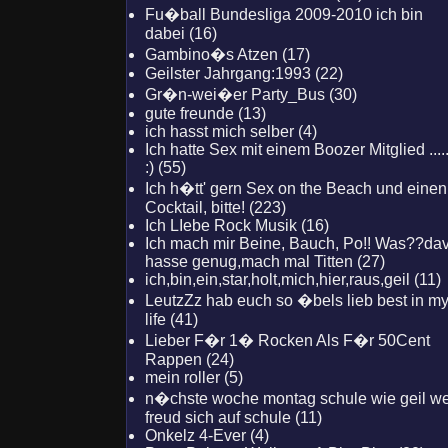
Fu�ball Bundesliga 2009-2010 ich bin
dabei (16)
Gambino�s Atzen (17)
Geilster Jahrgang:1993 (22)
Gr�n-wei�er Party_Bus (30)
gute freunde (13)
ich hasst mich selber (4)
Ich hatte Sex mit einem Boozer Mitglied ....
:) (55)
Ich h�tt' gern Sex on the Beach und einen
Cocktail, bitte! (223)
Ich LIebe Rock Musik (16)
Ich mach mir Beine, Bauch, Po!! Was??da
hasse genug,mach mal Titten (27)
ich,bin,ein,star,holt,mich,hier,raus,geil (11)
LeutzZz hab euch so �bels lieb best in m
life (41)
Lieber F�r 1� Rocken Als F�r 50Cent
Rappen (24)
mein roller (5)
n�chste woche montag schule wie geil w
freud sich auf schule (11)
Onkelz 4-Ever (4)