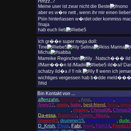
Hmzz..?
Meine user ist zwar nicht die Beste
aber es w�re nett , wenn ihr mir einen liebe
Piiin hinterlassen w�rdet oder kommiss mac
!!naja
hab euch lieb
Ich gr��e super mega doll:
Tine
Selina
Marina
Micha
Marreike Reginchen
. Natsch��� ild
//Marr���n ld /Madiii
ild�a// Da
schatzy ild�a // !! nik
fl wenn ich jema
wichtiges vergessen hab b�dde meld��
!!#id
Bin Kontakt von ...
affenzahn
,
AlenaAa
,
Angi
,
annabella
,
Annie1
Anny12
,
apple
,
babe
,
best-friend
,
brina
,
brin
ChAmLlIoNaIrE
,
charles
,
Chrissi06
,
Chrissi
Da-essa
,
Danny12
,
Danny_Mausi
,
Dino
,
dragon93
,
drummer15
,
drummsspieler
,
dude
,
D_Krish
,
Elyas
,
Fabi
,
fine4
,
Floh14
,
Frieda1