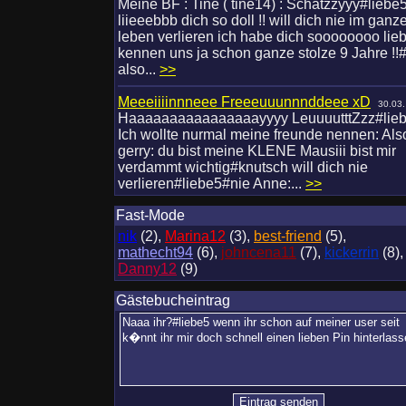
Meine BF : Tine ( tine14) : Schatzzyyy#liebe
liieeebbb dich so doll !! will dich nie im ganz
leben verlieren ich habe dich soooooooo lieb 
kennen uns ja schon ganze stolze 9 Jahre !!
also...
>>
Meeeiiiinnneee Freeeuuunnnddeee xD
30.03.
Haaaaaaaaaaaaaaaayyyy LeuuuutttZzz#lie
Ich wollte nurmal meine freunde nennen: Als
gerry: du bist meine KLENE Mausiii bist mir
verdammt wichtig#knutsch will dich nie
verlieren#liebe5#nie Anne:...
>>
Fast-Mode
nik
(2),
Marina12
(3),
best-friend
(5),
mathecht94
(6),
johncena11
(7),
kickerrin
(8),
Danny12
(9)
Gästebucheintrag