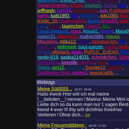
geiles-girl
,
ghetto_inge
,
Halue
,
hexe007
,
homersimpson
,
ich16j
,
Intuition
,
Jacko
,
jaqe
,
jeffhardy
,
joen54
,
johncena11
,
juni
,
Kaddiadm
kaRo
,
katti1993
,
kev
,
kickerrin
,
kiki1000
,
kiu
Klette_10
,
knallemalle1
,
kochi
,
krissi93
,
lail
LaKi
,
Lana
,
laurinchen
,
Lina12
,
luc
,
LunaLovegood
,
maia
,
Maia01
,
manni
,
Mara0
maren31
,
Marina12
,
mathecht94
,
mausii
,
Mausilein
,
milka12
,
mofin
,
monrose-fan
,
nik
,
Nina_14
,
optimopti
,
paul-panzer
,
paulii
,
payb
peggy
,
pfirsisch
,
popo
,
PuPLiC_EnEmY
,
Ran
randy-619
,
saskia114031
,
schnattchen
,
Schn
ScHnUlLa
,
seaside
,
sedigirl
,
sese
,
sexygirl0
Shela
,
sini12
,
SpArCo
,
Sprotte12
,
streifen
,
Sunflower-2oo6
,
sunny1
,
sweatcat06
, ...
Weblogs
Meine Süßßßß...
18.07. 19:04
Hallo #wink Hier will ich mal meine
!__liebsten__! nennen ! Marina: Meine Mini i
Liebe dich so da kann man nur 1 sagen Best
friend 4-ever !!! #ily will dich#nie #nie#nie
Verlieren ! Ohne dich...
>>
Meine Freuunndddeee :
30.05. 17:33