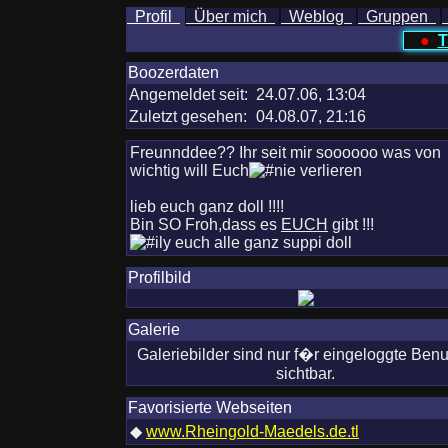
Profil
Über mich
Weblog
Gruppen
●
T
Boozerdaten
Angemeldet seit:
24.07.06, 13:04
Zuletzt gesehen:
04.08.07, 21:16
Freunnddee?? Ihr seit mir soooooo was von
wichtig will Euch
verlieren
lieb euch ganz doll !!!!
Bin SO Froh,dass es
EUCH
gibt !!!
euch alle ganz suppi doll
Profilbild
Galerie
Galeriebilder sind nur f�r eingeloggte Benu
sichtbar.
Favorisierte Webseiten
◆
www.Rheingold-Maedels.de.tl