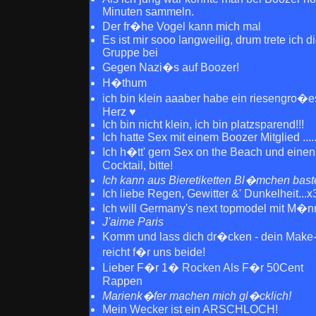
Minuten sammeln.
Der fr�he Vogel kann mich mal
Es ist mir sooo langweilig, drum trete ich d
Gruppe bei
Gegen Nazi�s auf Boozer!
H�thum
ich bin klein aaaber habe ein riesengro�e
Herz ♥
Ich bin nicht klein, ich bin platzsparend!!!
Ich hatte Sex mit einem Boozer Mitglied .....
Ich h�tt' gern Sex on the Beach und einen
Cocktail, bitte!
Ich kann aus Bieretiketten Bl�mchen bast
Ich liebe Regen, Gewitter &' Dunkelheit...x
Ich will Germany's next topmodel mit M�n
J'aime Paris
Komm und lass dich dr�cken - dein Make
reicht f�r uns beide!
Lieber F�r 1� Rocken Als F�r 50Cent
Rappen
Marienk�fer machen mich gl�cklich!
Mein Wecker ist ein ARSCHLOCH!