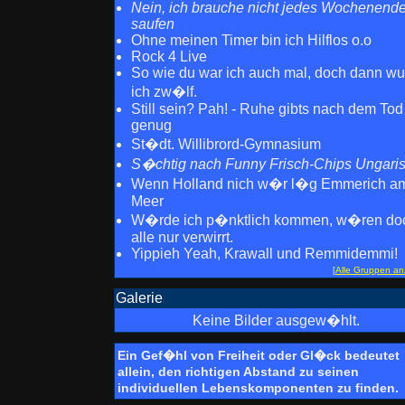
Nein, ich brauche nicht jedes Wochenend
saufen
Ohne meinen Timer bin ich Hilflos o.o
Rock 4 Live
So wie du war ich auch mal, doch dann w
ich zw�lf.
Still sein? Pah! - Ruhe gibts nach dem Tod
genug
St�dt. Willibrord-Gymnasium
S�chtig nach Funny Frisch-Chips Ungari
Wenn Holland nich w�r l�g Emmerich a
Meer
W�rde ich p�nktlich kommen, w�ren do
alle nur verwirrt.
Yippieh Yeah, Krawall und Remmidemmi!
[
Alle Gruppen an
Galerie
Keine Bilder ausgew�hlt.
Ein Gef�hl von Freiheit oder Gl�ck bedeutet
allein, den richtigen Abstand zu seinen
individuellen Lebenskomponenten zu finden.