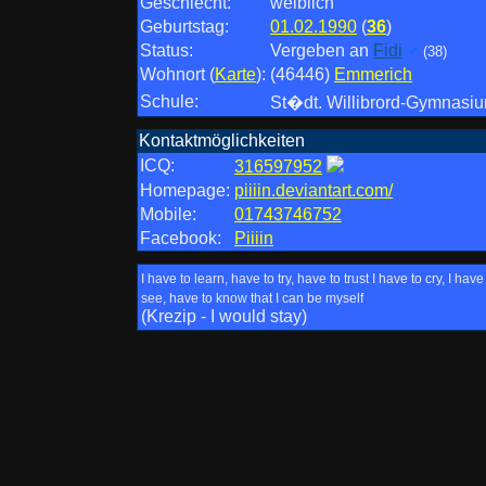
Geschlecht:
weiblich
Geburtstag:
01.02.1990
(
36
)
Status:
Vergeben an
Fidi
♂
(38)
Wohnort
(
Karte
)
:
(46446)
Emmerich
Schule:
St�dt. Willibrord-Gymnasi
Kontaktmöglichkeiten
ICQ:
316597952
Homepage:
piiiin.deviantart.com/
Mobile:
01743746752
Facebook:
Piiiin
I have to learn, have to try, have to trust I have to cry, I have
see, have to know that I can be myself
(Krezip - I would stay)