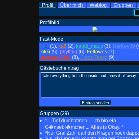
Profil
Über mich
Weblog
Gruppen
Profilbild
Fast-Mode
Fidi
(1),
ka8
(2),
kaddi_maus
(3),
DerKev89
(
kikki
(5),
phylthia
(6),
Fellowes
(7),
dummen2001
(8),
Frozz-Teazz
(9)
Gästebucheintrag
Gruppen (29)
*....Tief durchatmen.....Ich bin ein
G�nsebl�mchen....Alles is Okay..*
*Nur Graf Zahl darf den Kragen hochklappe
Als ich jung war konnte man bei Boozer n