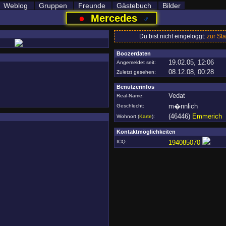
Weblog
Gruppen
Freunde
Gästebuch
Bilder
●
Mercedes
♂
Du bist nicht eingeloggt:
zur Sta
Boozerdaten
19.02.05, 12:06
Angemeldet seit:
08.12.08, 00:28
Zuletzt gesehen:
Benutzerinfos
Vedat
Real-Name:
m�nnlich
Geschlecht:
(46446)
Emmerich
Wohnort
(
Karte
)
:
Kontaktmöglichkeiten
ICQ:
194085070