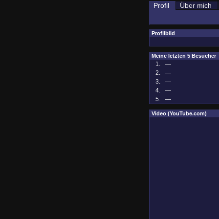
Profil
Über mich
Profilbild
Meine letzten 5 Besucher
1.
—
2.
—
3.
—
4.
—
5.
—
Video (YouTube.com)