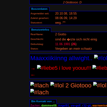
2 Giottoooo :D
Boozerdaten
20.10.08, 18:55
Angemeldet seit:
08.06.09, 14:29
Zuletzt gesehen:
weg..^^
Statustext:
Benutzerinfos
2 Giotto
Real-Name:
sind die �rzte sich nicht einig
Geschlecht:
11.06.1991
(
26
)
Geburtstag:
Vergeben an
mein schaatz
Status:
Maaxxiikiinng allwight..
→
i love yoouu!!!
←
2 Giotooo
Bin Kontakt von ...
Zucker
,
dommee08
,
Angel91
,
vw-golf_r32-gti
,
warnwets