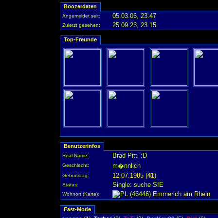
Boozerdaten
05.03.06, 23:47
Angemeldet seit:
25.09.23, 23:15
Zuletzt gesehen:
Top-Freunde
Benutzerinfos
Brad Pitti :D
Real-Name:
m�nnlich
Geschlecht:
12.07.1985
(
41
)
Geburtstag:
Single: suche SIE
Status:
(46446)
Emmerich am Rhein
Wohnort
(
Karte
)
:
Fast-Mode