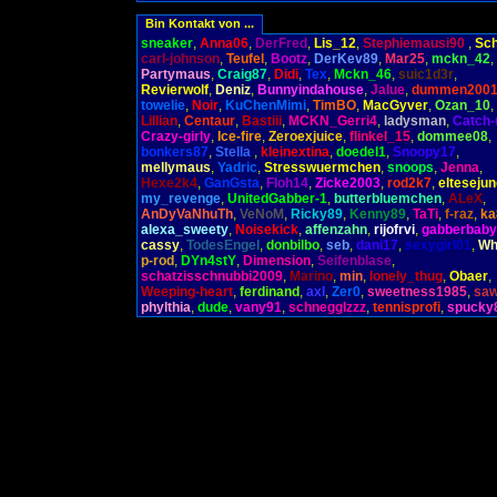
Bin Kontakt von ...
sneaker
,
Anna06
,
DerFred
,
Lis_12
,
Stephiemausi90
,
Sch
carl-johnson
,
Teufel
,
Bootz
,
DerKev89
,
Mar25
,
mckn_42
,
Partymaus
,
Craig87
,
Didi
,
Tex
,
Mckn_46
,
suic1d3r
,
Revierwolf
,
Deniz
,
Bunnyindahouse
,
Jalue
,
dummen200
towelie
,
Noir
,
KuChenMimi
,
TimBO
,
MacGyver
,
Ozan_10
,
Lillian
,
Centaur
,
Bastiii
,
MCKN_Gerri4
,
ladysman
,
Catch-
Crazy-girly
,
Ice-fire
,
Zeroexjuice
,
flinkel_15
,
dommee08
,
bonkers87
,
Stella
,
kleinextina
,
doedel1
,
Snoopy17
,
mellymaus
,
Yadric
,
Stresswuermchen
,
snoops
,
Jenna
,
Hexe2k4
,
GanGsta
,
Floh14
,
Zicke2003
,
rod2k7
,
elteseju
my_revenge
,
UnitedGabber-1
,
butterbluemchen
,
ALeX
,
AnDyVaNhuTh
,
VeNoM
,
Ricky89
,
Kenny89
,
TaTi
,
f-raz
,
ka
alexa_sweety
,
Noisekick
,
affenzahn
,
rijofrvi
,
gabberbaby
cassy
,
TodesEngel
,
donbilbo
,
seb
,
dani17
,
sexygirl01
,
Wh
p-rod
,
DYn4stY
,
Dimension
,
Seifenblase
,
schatzisschnubbi2009
,
Marino
,
min
,
lonely_thug
,
Obaer
,
Weeping-heart
,
ferdinand
,
axl
,
Zer0
,
sweetness1985
,
sa
phylthia
,
dude
,
vany91
,
schnegglzzz
,
tennisprofi
,
spucky