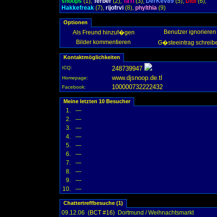
snoops
(1),
Terber
(2),
TaTi
(3),
DerKev89
(5),
Didi
(6),
Hakkefreak
(7),
rijofrvi
(8),
phylthia
(9)
Optionen
Benutzer ignorieren
Als Freund hinzuf�gen
Bilder kommentieren
G�steeintrag schreib
Kontaktmöglichkeiten
ICQ:
248739947
www.djsnoop.de.tl
Homepage:
100000732222432
Facebook:
Meine letzten 10 Besucher
1.
—
2.
—
3.
—
4.
—
5.
—
6.
—
7.
—
8.
—
9.
—
10.
—
Chattertreffbesuche (1)
09.12.06 (
BCT #16
) Dortmund / Weihnachtsmarkt