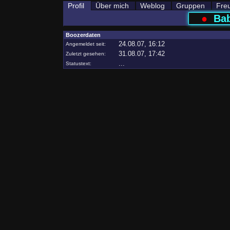
Profil
Über mich
Weblog
Gruppen
Fre
●
Bab
Boozerdaten
24.08.07, 16:12
Angemeldet seit:
31.08.07, 17:42
Zuletzt gesehen:
...
Statustext: