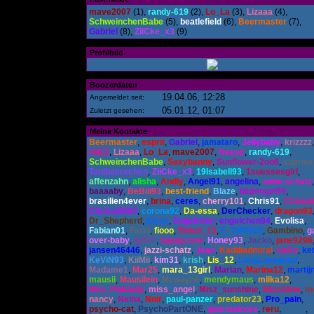
mave2007
(1),
randy-619
(2),
Lo_La
(3),
Lizaaa
(4),
SchweinchenBabe
(5),
beatlefield
(6),
Beermaster
(7),
Gabriel
(8),
ZiiCke_x3
(9)
Profilbild
Boozerdaten
19.04.06, 12:28
Angemeldet seit:
05.01.12, 01:07
Zuletzt gesehen:
Meine Kontakte
Beermaster
,
esprit
,
Gabriel
,
jamataro
,
Jellybaby
,
krizzzz
,
lilli12
,
Lizaaa
,
Lo_La
,
mave2007
,
Nessy
,
randy-619
,
SchweinchenBabe
,
Sexybanny
,
Sunflower-2oo6
,
suprise
Tanibaerschen
,
ZiiCke_x3
,
19Isabell93
,
1suessesgirl
,
affenzahn
,
alisha
,
Andiy
,
Angel91
,
angelina
,
anne-schatz
,
baaaaby
,
BeBiii93
,
best-friend
,
Blaze
,
blutengel99
,
brasilien4ever
,
brina
,
ceres
,
cherry101
,
Chris91
,
Chrissi
Chrissi2603
,
corona92
,
Da-essa
,
DerChecker
,
dragon93
Dr_Shepherd
,
Elyas
,
Engelchen
,
engelchen94
,
Evolisa
,
Fabian01
,
Farid
,
fiooo
,
flinkel_15
,
F_ToRReS
,
Gambino
,
g
over-baby
,
girl77
,
happycore
,
Honey93
,
Jacko
,
jane9296
jansen46446
,
jazzi-schatz
,
Jean
,
Kaddiadmiral
,
kaRo
,
ke
KeViN93
,
KiiMii
,
kim31
,
krish
,
Lis_12
,
LunaLovegood
,
Madame1
,
Mar25
,
mara_13girl
,
Marian
,
Marina12
,
martij
mausii
,
Mausilein
,
Mcwayne
,
mendymaus
,
milka12
,
Mini_Pinklady
,
miss_angel
,
Misz_sunshine
,
MizzAlina
,
mo
nancy
,
Neina
,
Noir
,
paul-panzer
,
predator23
,
Pro_pain
,
psycho-cat
,
PsychoPartONE
,
qammelcore
,
reru
,
Salva
,