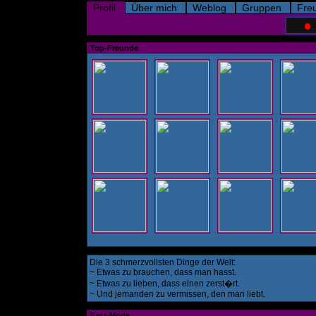
Profil
Über mich
Weblog
Gruppen
Fre
●
Top-Freunde
Die 3 schmerzvollsten Dinge der Welt:
~ Etwas zu brauchen, dass man hasst.
~ Etwas zu lieben, dass einen zerst�rt.
~ Und jemanden zu vermissen, den man liebt.
Fast-Mode