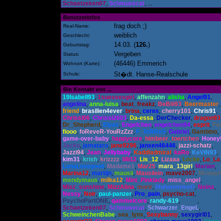
Schaetzeken07
,
Schmusecat
, ...
Benutzerinfos
frag doch ;)
Real-Name:
weiblich
Geschlecht:
14.03.
(
126.
)
Geburtstag:
Vergeben
Status:
(46446)
Emmerich
Wohnort
(
Karte
)
:
St�dt. Hanse-Realschule
Schule:
Bin Kontakt von ...
19Isabell93
,
1suessesgirl
,
affenzahn
,
alisha
,
Angel91
,
angelina
,
anna-luisa
,
beat_freakz
,
BeBiii93
,
Beermaster
friend
,
brasilien4ever
,
brina
,
ceres
,
cherry101
,
Chris91
,
Chrissi06
,
Chrissi2603
,
Da-essa
,
DerChecker
,
dragon93
Dr_Shepherd
,
Elyas
,
Engelchen
,
engelchen94
,
esprit
,
Fa
fiooo
,
foReveR-YouRzZzz
,
F_ToRReS
,
Gabriel
,
Gambino
,
game-over-baby
,
happycore
,
himbeer_toertchen
,
Honey
Jacko
,
jamataro
,
jane9296
,
jansen46446
,
jazzi-schatz
,
Jazzi94
,
Jean
,
Jellybaby
,
Kaddiadmiral
,
kaRo
,
KeViN93
,
kim31
,
krish
,
krizzzz
,
lilli12
,
Lis_12
,
Lizaaa
,
Locke
,
Lo_La
LunaLovegood
,
Madame1
,
Mar25
,
mara_13girl
,
Marian
,
Marina12
,
martijn
,
mausii
,
Mausilein
,
mave2007
,
Mcway
mendymaus
,
milka12
,
Mini_Pinklady
,
miss_angel
,
Misz_sunshine
,
MizzAlina
,
morir
,
MuhammmeD
,
Neina
,
Nessy
,
Noir
,
paul-panzer
,
Pro_pain
,
psycho-cat
,
PsychoPartONE
,
qammelcore
,
randy-619
,
Salva
,
Schaetzeken07
,
Schmusecat
,
Schwarzer_EngeL
,
SchweinchenBabe
,
sea_lynx
,
Sexybanny
,
sexygirl01
,