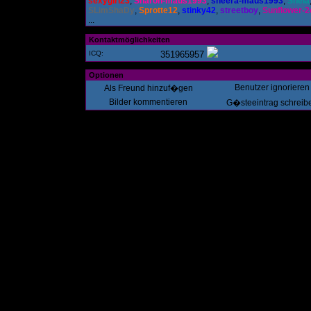
sexygirl23
,
Sharon-maus1993
,
sheera-maus1993
,
Shela
SLimShaDy
,
Sprotte12
,
stinky42
,
streetboy
,
Sunflower-2
...
Kontaktmöglichkeiten
ICQ:
351965957
Optionen
Benutzer ignorieren
Als Freund hinzuf�gen
Bilder kommentieren
G�steeintrag schreib