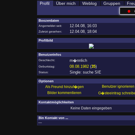
Profil
Über mich
Weblog
Gruppen
Fre
●
Boozerdaten
12.04.08, 16:03
Angemeldet seit:
12.04.08, 18:04
Zuletzt gesehen:
Profilbild
Benutzerinfos
m�nnlich
Geschlecht:
08.08.1982
(
35
)
Geburtstag:
Single: suche SIE
Status:
Optionen
Benutzer ignorieren
Als Freund hinzuf�gen
Bilder kommentieren
G�steeintrag schreib
Kontaktmöglichkeiten
Keine Daten eingegeben
Bin Kontakt von ...
—