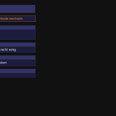
rtseite wechseln
nicht einig
geben