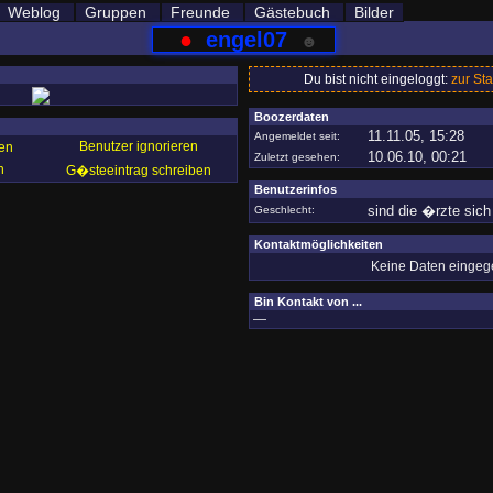
Weblog
Gruppen
Freunde
Gästebuch
Bilder
●
engel07
☻
Du bist nicht eingeloggt:
zur Sta
Boozerdaten
11.11.05, 15:28
Angemeldet seit:
Benutzer ignorieren
en
10.06.10, 00:21
Zuletzt gesehen:
n
G�steeintrag schreiben
Benutzerinfos
sind die �rzte sich 
Geschlecht:
Kontaktmöglichkeiten
Keine Daten einge
Bin Kontakt von ...
—