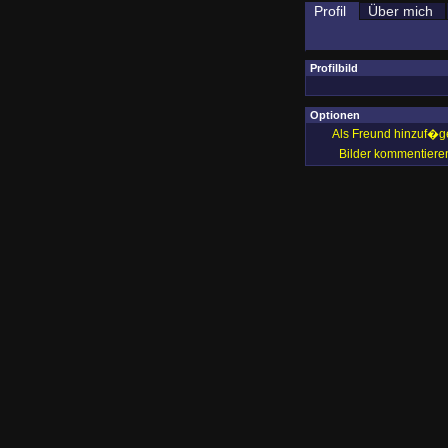
Profil
Über mich
Profilbild
Optionen
Als Freund hinzuf�g
Bilder kommentiere