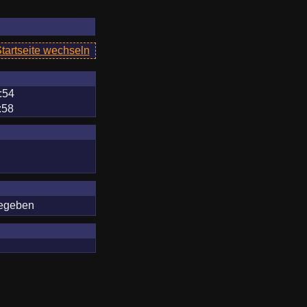
Startseite wechseln
:54
:58
gegeben