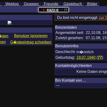
h
Weblog
Gruppen
Freunde
Gästebuch
Bilder
●
eazy-e
♂
77
Du bist nicht eingeloggt:
zur 
Boozerdaten
Angemeldet seit:
22.10.08, 16
Benutzer ignorieren
f�gen
Zuletzt gesehen:
07.11.08, 15
eren
G�steeintrag schreiben
Benutzerinfos
Geschlecht:
m�nnlich
Geburtstag:
19.07.1940
(
77
)
Kontaktmöglichkeiten
Keine Daten ein
Bin Kontakt von ...
—