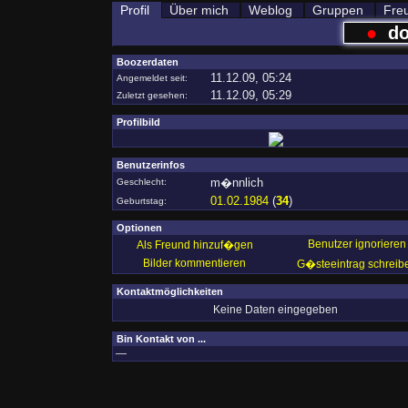
Profil
Über mich
Weblog
Gruppen
Fre
●
d
Boozerdaten
11.12.09, 05:24
Angemeldet seit:
11.12.09, 05:29
Zuletzt gesehen:
Profilbild
Benutzerinfos
m�nnlich
Geschlecht:
01.02.1984
(
34
)
Geburtstag:
Optionen
Benutzer ignorieren
Als Freund hinzuf�gen
Bilder kommentieren
G�steeintrag schreib
Kontaktmöglichkeiten
Keine Daten eingegeben
Bin Kontakt von ...
—