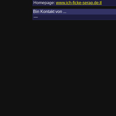
Homepage:
www.ich-ficke-serap.de.tl
Bin Kontakt von ...
—