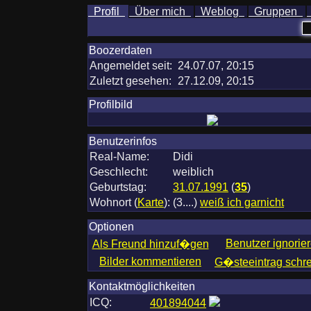
Profil
Über mich
Weblog
Gruppen
Boozerdaten
Angemeldet seit:
24.07.07, 20:15
Zuletzt gesehen:
27.12.09, 20:15
Profilbild
Benutzerinfos
Real-Name:
Didi
Geschlecht:
weiblich
Geburtstag:
31.07.1991
(
35
)
Wohnort
(
Karte
)
:
(3....)
weiß ich garnicht
Optionen
Benutzer ignorie
Als Freund hinzuf�gen
Bilder kommentieren
G�steeintrag schr
Kontaktmöglichkeiten
ICQ:
401894044