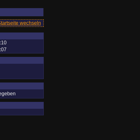
Startseite wechseln
:10
:07
gegeben