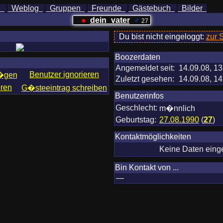
h
Weblog
Gruppen
Freunde
Gästebuch
Bilder
●
dein_vater
♂
27
Du bist nicht eingeloggt:
zur 
Boozerdaten
Angemeldet seit:
14.09.08, 13
Benutzer ignorieren
f�gen
Zuletzt gesehen:
14.09.08, 14
eren
G�steeintrag schreiben
Benutzerinfos
Geschlecht:
m�nnlich
Geburtstag:
27.08.1990
(
27
)
Kontaktmöglichkeiten
Keine Daten ein
Bin Kontakt von ...
—