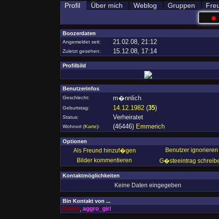
Profil
Über mich
Weblog
Gruppen
Fre
●
Boozerdaten
21.02.08, 21:12
Angemeldet seit:
15.12.08, 17:14
Zuletzt gesehen:
Profilbild
Benutzerinfos
m�nnlich
Geschlecht:
14.12.1982
(
35
)
Geburtstag:
Verheiratet
Status:
(46446)
Emmerich
Wohnort
(
Karte
)
:
Optionen
Benutzer ignorieren
Als Freund hinzuf�gen
Bilder kommentieren
G�steeintrag schreib
Kontaktmöglichkeiten
Keine Daten eingegeben
Bin Kontakt von ...
Diablo
,
aggro_girl