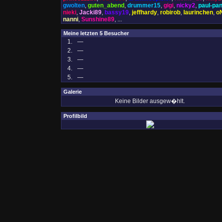
gwolten
,
guten_abend
,
drummer15
,
gigi
,
nicky2
,
paul-pa
nieki
,
Jacki89
,
bassy19
,
jeffhardy
,
robirob
,
laurinchen
,
o
nanni
,
Sunshine89
, ...
Meine letzten 5 Besucher
1.
—
2.
—
3.
—
4.
—
5.
—
Galerie
Keine Bilder ausgew�hlt.
Profilbild