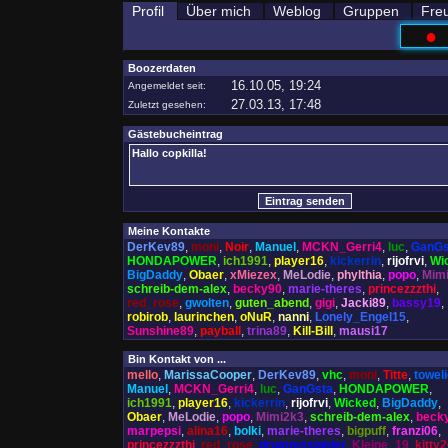
Profil
Über mich
Weblog
Gruppen
Fre
●
Boozerdaten
16.10.05, 19:24
Angemeldet seit:
27.03.13, 17:48
Zuletzt gesehen:
Gästebucheintrag
Meine Kontakte
DerKev89
,
moni
,
Noir
,
Manuel
,
MCKN_Gerri4
,
luc
,
GanGs
HONDAPOWER
,
ich1991
,
player16
,
kickerrin
,
rijofrvi
,
Wi
BigDaddy
,
Obaer
,
xMiezex
,
MeLodie
,
phylthia
,
popo
,
Mim
schreib-dem-alex
,
becky90
,
marie-theres
,
princezzzthi
,
red_rose
,
gwolten
,
guten_abend
,
gigi
,
Jacki89
,
bassy19
,
robirob
,
laurinchen
,
oNuR
,
nanni
,
Lonely_Engel15
,
Sunshine89
,
payball
,
trina89
,
Kill-Bill
,
mausi17
Bin Kontakt von ...
mello
,
MarissaCooper
,
DerKev89
,
vhc
,
moni
,
Titte
,
towel
Manuel
,
MCKN_Gerri4
,
luc
,
GanGsta
,
HONDAPOWER
,
ich1991
,
player16
,
kickerrin
,
rijofrvi
,
Wicked
,
BigDaddy
,
Obaer
,
MeLodie
,
popo
,
Mimi2k3
,
schreib-dem-alex
,
beck
marpepsi
,
alina16
,
bolki
,
marie-theres
,
bigpuff
,
franzi06
,
princezzzthi
,
red_rose
,
drummsspieler
,
Kleine_19
,
kitty