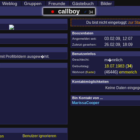
Weblog
Gruppen
Freunde
Gästebuch
Bilder
●
callboy
♂
34
Du bist nicht eingeloggt:
zur Sta
Boozerdaten
03.02.09, 12:07
Angemeldet seit:
26.02.09, 18:09
Zuletzt gesehen:
Benutzerinfos
it Profilbildern ausgew�hlt.
m�nnlich
Geschlecht:
18.07.1983
(
34
)
Geburtstag:
(46446)
emmerich
Wohnort
(
Karte
)
:
Kontaktmöglichkeiten
Keine Daten einge
Bin Kontakt von ...
MarissaCooper
Benutzer ignorieren
en