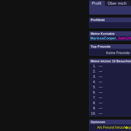
Profil
Über mich
Profilbild
Meine Kontakte
MarissaCooper
,
Jule123
Top-Freunde
Keine Freunde m
Meine letzten 10 Besucher
1.
—
2.
—
3.
—
4.
—
5.
—
6.
—
7.
—
8.
—
9.
—
10.
—
Optionen
Als Freund hinzuf�g