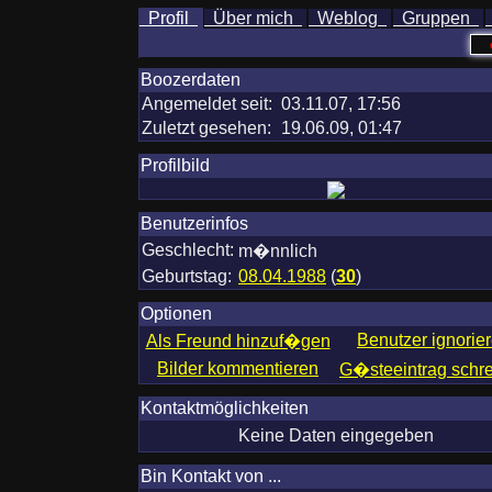
Profil
Über mich
Weblog
Gruppen
Boozerdaten
Angemeldet seit:
03.11.07, 17:56
Zuletzt gesehen:
19.06.09, 01:47
Profilbild
Benutzerinfos
Geschlecht:
m�nnlich
Geburtstag:
08.04.1988
(
30
)
Optionen
Benutzer ignorie
Als Freund hinzuf�gen
Bilder kommentieren
G�steeintrag schr
Kontaktmöglichkeiten
Keine Daten eingegeben
Bin Kontakt von ...