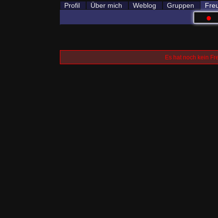
Profil
Über mich
Weblog
Gruppen
Fre
●
Es hat noch kein Fr