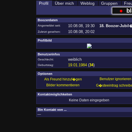
Profil
Über mich
Weblog
Gruppen
Fre
●
bl
Boozerdaten
10.08.08, 19:30
18. Boozer-Jubil
Angemeldet seit:
10.08.08, 20:02
Zuletzt gesehen:
Profilbild
Benutzerinfos
weiblich
Geschlecht:
19.01.1984
(
34
)
Geburtstag:
Optionen
Benutzer ignorieren
Als Freund hinzuf�gen
Bilder kommentieren
G�steeintrag schreib
Kontaktmöglichkeiten
Keine Daten eingegeben
Bin Kontakt von ...
—