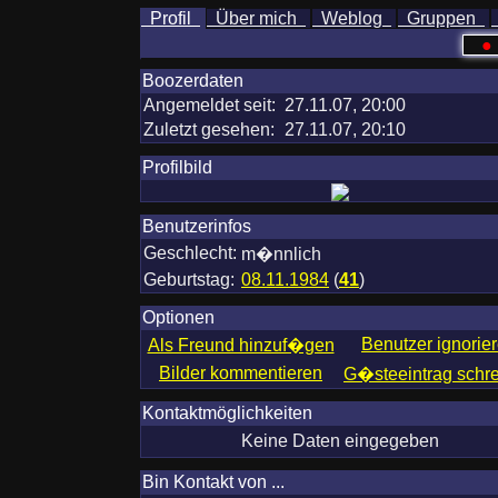
Profil
Über mich
Weblog
Gruppen
●
Boozerdaten
Angemeldet seit:
27.11.07, 20:00
Zuletzt gesehen:
27.11.07, 20:10
Profilbild
Benutzerinfos
Geschlecht:
m�nnlich
Geburtstag:
08.11.1984
(
41
)
Optionen
Benutzer ignorie
Als Freund hinzuf�gen
Bilder kommentieren
G�steeintrag schr
Kontaktmöglichkeiten
Keine Daten eingegeben
Bin Kontakt von ...