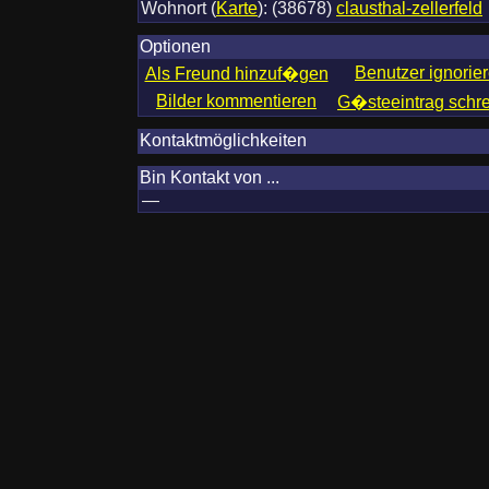
Wohnort
(
Karte
)
:
(38678)
clausthal-zellerfeld
Optionen
Benutzer ignorie
Als Freund hinzuf�gen
Bilder kommentieren
G�steeintrag schr
Kontaktmöglichkeiten
Bin Kontakt von ...
—