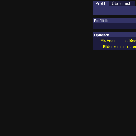
Profil
Über mich
Profilbild
Optionen
Als Freund hinzuf�g
Bilder kommentiere