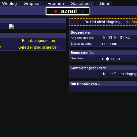
Weblog
Gruppen
Freunde
Gästebuch
Bilder
●
azrail
♂
Du bist nicht eingeloggt:
zur Sta
Boozerdaten
10.09.10, 01:34
Angemeldet seit:
Benutzer ignorieren
en
noch nie
Zuletzt gesehen:
n
G�steeintrag schreiben
Benutzerinfos
m�nnlich
Geschlecht:
Kontaktmöglichkeiten
Keine Daten einge
Bin Kontakt von ...
—