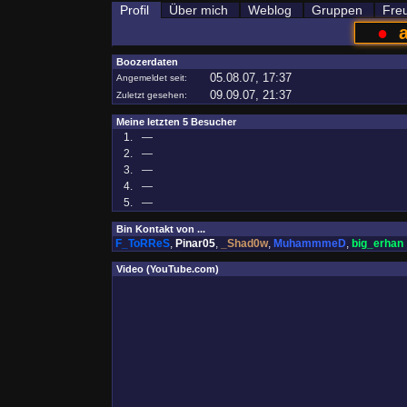
Profil
Über mich
Weblog
Gruppen
Fre
●
Boozerdaten
05.08.07, 17:37
Angemeldet seit:
09.09.07, 21:37
Zuletzt gesehen:
Meine letzten 5 Besucher
1.
—
2.
—
3.
—
4.
—
5.
—
Bin Kontakt von ...
F_ToRReS
,
Pinar05
,
_Shad0w
,
MuhammmeD
,
big_erhan
Video (YouTube.com)