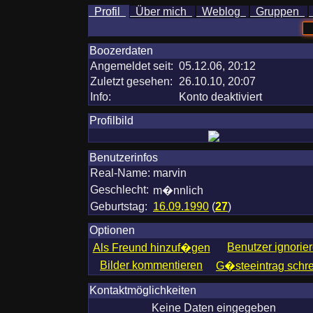
Profil
Über mich
Weblog
Gruppen
Boozerdaten
Angemeldet seit:
05.12.06, 20:12
Zuletzt gesehen:
26.10.10, 20:07
Info:
Konto deaktiviert
Profilbild
Benutzerinfos
Real-Name:
marvin
Geschlecht:
m�nnlich
Geburtstag:
16.09.1990
(
27
)
Optionen
Benutzer ignorie
Als Freund hinzuf�gen
Bilder kommentieren
G�steeintrag schr
Kontaktmöglichkeiten
Keine Daten eingegeben