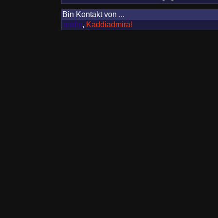
Bin Kontakt von ...
mofin
,
Kaddiadmiral