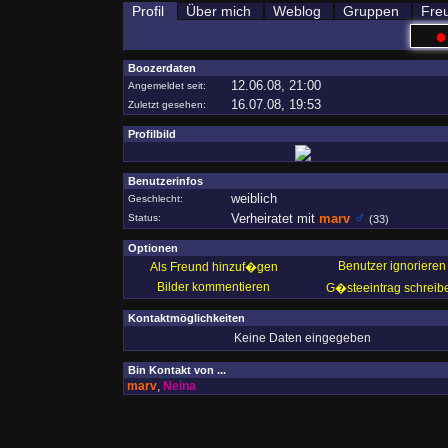
Profil
Über mich
Weblog
Gruppen
Fre
●
Boozerdaten
12.06.08, 21:00
Angemeldet seit:
16.07.08, 19:53
Zuletzt gesehen:
Profilbild
Benutzerinfos
weiblich
Geschlecht:
♂
Verheiratet mit
marv
Status:
(33)
Optionen
Benutzer ignorieren
Als Freund hinzuf�gen
Bilder kommentieren
G�steeintrag schreib
Kontaktmöglichkeiten
Keine Daten eingegeben
Bin Kontakt von ...
marv
,
Neina