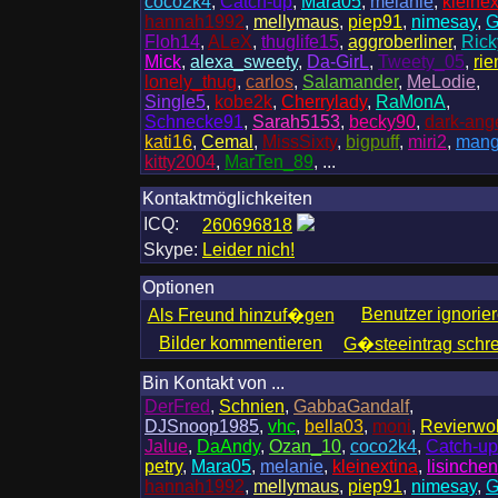
coco2k4
,
Catch-up
,
Mara05
,
melanie
,
kleinex
hannah1992
,
mellymaus
,
piep91
,
nimesay
,
G
Floh14
,
ALeX
,
thuglife15
,
aggroberliner
,
Ric
Mick
,
alexa_sweety
,
Da-GirL
,
Tweety_05
,
rie
lonely_thug
,
carlos
,
Salamander
,
MeLodie
,
Single5
,
kobe2k
,
Cherrylady
,
RaMonA
,
Schnecke91
,
Sarah5153
,
becky90
,
dark-ang
kati16
,
Cemal
,
MissSixty
,
bigpuff
,
miri2
,
man
kitty2004
,
MarTen_89
, ...
Kontaktmöglichkeiten
ICQ:
260696818
Skype:
Leider nich!
Optionen
Benutzer ignorie
Als Freund hinzuf�gen
Bilder kommentieren
G�steeintrag schr
Bin Kontakt von ...
DerFred
,
Schnien
,
GabbaGandalf
,
DJSnoop1985
,
vhc
,
bella03
,
moni
,
Revierwol
Jalue
,
DaAndy
,
Ozan_10
,
coco2k4
,
Catch-up
petry
,
Mara05
,
melanie
,
kleinextina
,
lisinchen
hannah1992
,
mellymaus
,
piep91
,
nimesay
,
G