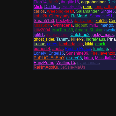
Floh14
,
ALeX
,
thuglife15
,
aggroberliner
,
Ric
Mick
,
Da-GirL
,
Tweety_05
,
riene
,
lonely_thug
carlos
,
Weeping-heart
,
Salamander
,
Single5
,
kobe2k
,
Cherrylady
,
RaMonA
,
Schnecke91
,
Sarah5153
,
becky90
,
dark-angel
,
kati16
,
Ce
MissSixty
,
Whitecena
,
bigpuff
,
miri2
,
mango
,
kitty2004
,
MarTen_89
,
Amaru_Shakur
,
gwolt
juli91
,
mausi-maus
,
Catch-up2
,
jacky_maus
,
ghost_rider
,
Tammy
,
killer-9
,
IndraMaus
,
Pina
tu-pac
,
ceres
,
lambada
,
nis
,
kikki
,
crack
,
burner14
,
aneta
,
Rest-In-Peace
,
fraukejb
,
gin
Lonely_Engel15
,
Sunshine89
,
Fire
,
lavenzio
PuPLiC_EnEmY
,
dr-dre05
,
krina
,
Miss-Italia1
PrinzPorno
,
Welling15
,
pyromaniac
,
RaNmAgoKu
,
JeSsIe-MaUs