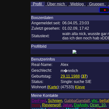
Profil
Über mich
Weblog
Gruppen
●
Boozerdaten
Angemeldet seit:
06.04.05, 23:03
Zuletzt gesehen:
01.02.09, 17:42
watn alta nick, wusste gar 
Statustext:
das ich den noch hab xDD
Profilbild
Benutzerinfos
Real-Name:
Alex
Geschlecht:
m�nnlich
Geburtstag:
29.11.1988
(
37
)
Status:
Single: suche SIE
Wohnort
(
Karte
)
:
(47533)
Kleve
Meine Kontakte
DerFred
,
Schnien
,
GabbaGandalf
,
vhc
,
bella
moni
,
Revierwolf
,
Jalue
,
DaAndy
,
Ozan_10
,