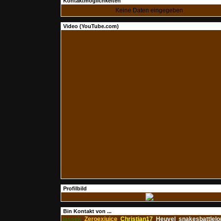
Kontaktmöglichkeiten
Keine Daten eingegeben
Video (YouTube.com)
Profilbild
Bin Kontakt von ...
lassek
,
Zeroexjuice
,
Christian17
,
Heuvel
,
snakesbattlelo