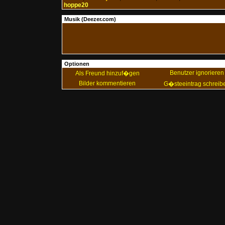
hoppe20
Musik (Deezer.com)
Optionen
Benutzer ignorieren
Als Freund hinzuf�gen
Bilder kommentieren
G�steeintrag schreib