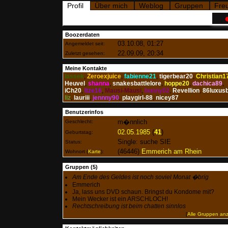
Profil
Über mich
Weblog
Gruppen
Fre
Boozerdaten
03.10.08, 01:27
Angemeldet seit:
22.09.09, 20:34
Zuletzt gesehen:
Meine Kontakte
lassek
,
Zeroexjuice
,
fabienne21
,
tigerbear20
,
Christian1
Heuvel
,
shanna
,
snakesbattlelore
,
hoppe20
,
dachica89
,
iCh20
,
Itze16
,
Mausi-Mausi
,
bunny02
,
Revellion
,
86luxus
liz
,
lauriii
,
jennny90
,
playgirl-88
,
nicey87
Benutzerinfos
m�nnlich
Geschlecht:
02.05.1985
(
41
)
Geburtstag:
Single: suche SIE
Status:
(46446)
Emmerich am Rhein
Wohnort
(
Karte
)
:
Gruppen (5)
Am Ende des Geldes ist noch soviel Monat �brig
Emmerich
Ja, lass uns DVD schaun. Bringst du Kondome mit?
Mein Wecker ist ein ARSCHLOCH!
Rechtschreibung ist beim chatten sinnlos
[
Alle Gruppen an