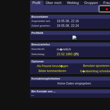
Profil
Über mich
Weblog
Gruppen
Fre
●
Boozerdaten
19.05.08, 22:16
Angemeldet seit:
19.05.08, 22:24
Zuletzt gesehen:
Profilbild
Benutzerinfos
m�nnlich
Geschlecht:
23.02.1993
(
25
)
Geburtstag:
Optionen
Benutzer ignorieren
Als Freund hinzuf�gen
Bilder kommentieren
G�steeintrag schreib
Kontaktmöglichkeiten
Keine Daten eingegeben
Bin Kontakt von ...
—