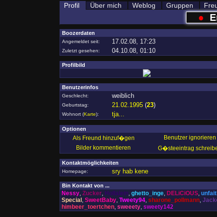
Profil
Über mich
Weblog
Gruppen
Fre
●
E
Boozerdaten
17.02.08, 17:23
Angemeldet seit:
04.10.08, 01:10
Zuletzt gesehen:
Profilbild
Benutzerinfos
weiblich
Geschlecht:
21.02.1995
(
23
)
Geburtstag:
tja...
Wohnort
(
Karte
)
:
Optionen
Benutzer ignorieren
Als Freund hinzuf�gen
Bilder kommentieren
G�steeintrag schreib
Kontaktmöglichkeiten
sry hab kene
Homepage:
Bin Kontakt von ...
Nessy
,
Zucker
,
Hollalein
,
ghetto_inge
,
DELiCiOUS
,
unfait
Special
,
SweetBaby
,
Tweety94
,
sharone_pollmann
,
Jack
himbeer_toertchen
,
sweeety
,
sweety142