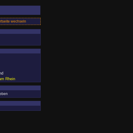
rtseite wechseln
nd
am Rhein
geben