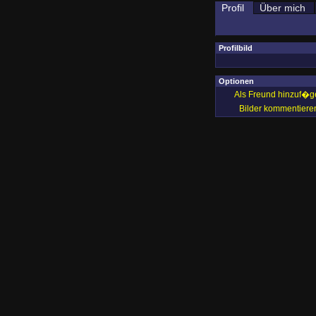
Profil
Über mich
Profilbild
Optionen
Als Freund hinzuf�g
Bilder kommentiere