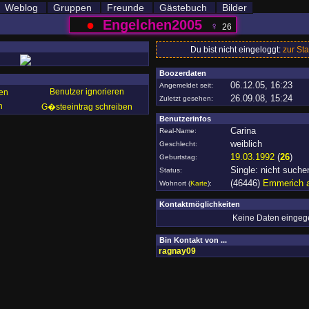
Weblog
Gruppen
Freunde
Gästebuch
Bilder
●
Engelchen2005
♀
26
Du bist nicht eingeloggt:
zur Sta
Boozerdaten
06.12.05, 16:23
Angemeldet seit:
Benutzer ignorieren
en
26.09.08, 15:24
Zuletzt gesehen:
n
G�steeintrag schreiben
Benutzerinfos
Carina
Real-Name:
weiblich
Geschlecht:
19.03.1992
(
26
)
Geburtstag:
Single: nicht suche
Status:
(46446)
Emmerich 
Wohnort
(
Karte
)
:
Kontaktmöglichkeiten
Keine Daten einge
Bin Kontakt von ...
ragnay09