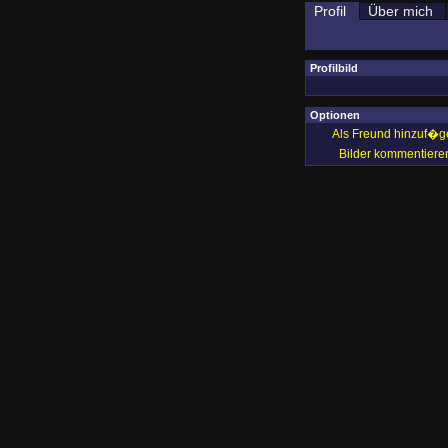
Profil
Über mich
Profilbild
Optionen
Als Freund hinzuf�g
Bilder kommentiere