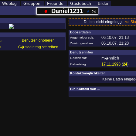
Weblog
Gruppen
Freunde
Gästebuch
Bilder
●
Daniel1231
♂
24
Du bist nicht eingeloggt:
zur Sta
Boozerdaten
06.10.07, 21:18
Angemeldet seit:
Benutzer ignorieren
en
06.10.07, 21:28
Zuletzt gesehen:
n
G�steeintrag schreiben
Benutzerinfos
m�nnlich
Geschlecht:
17.11.1993
(
24
)
Geburtstag:
Kontaktmöglichkeiten
Keine Daten einge
Bin Kontakt von ...
—