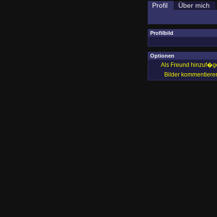
Profil
Über mich
Profilbild
Optionen
Als Freund hinzuf�g
Bilder kommentiere