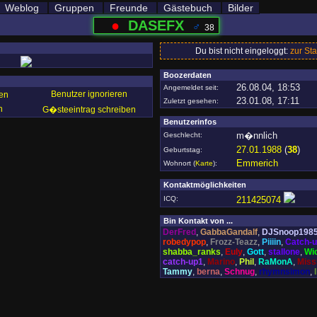
Weblog
Gruppen
Freunde
Gästebuch
Bilder
●
DASEFX
♂
38
Du bist nicht eingeloggt:
zur Sta
Boozerdaten
26.08.04, 18:53
Angemeldet seit:
Benutzer ignorieren
en
23.01.08, 17:11
Zuletzt gesehen:
n
G�steeintrag schreiben
Benutzerinfos
m�nnlich
Geschlecht:
27.01.1988
(
38
)
Geburtstag:
Emmerich
Wohnort
(
Karte
)
:
Kontaktmöglichkeiten
ICQ:
211425074
Bin Kontakt von ...
DerFred
,
GabbaGandalf
,
DJSnoop198
robedypop
,
Frozz-Teazz
,
Piiiin
,
Catch-
shabba_ranks
,
Euly
,
Gott
,
stallone
,
Wi
catch-up1
,
Marino
,
Phil
,
RaMonA
,
Miss
Tammy
,
berna
,
Schnug
,
rhymnsimon
,
l