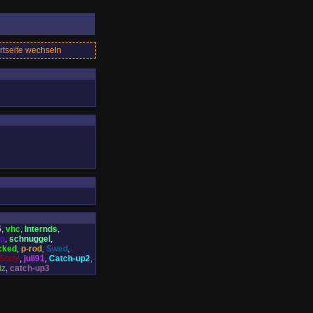
rtseite wechseln
5
,
vhc
,
Internds
,
up
,
schnuggel
,
cked
,
p-rod
,
Swed
,
Sixty
,
juli91
,
Catch-up2
,
iz
,
catch-up3