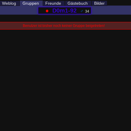
Weblog
Gruppen
Freunde
Gästebuch
Bilder
●
D0m1-92
♂
34
Benutzer ist bisher noch keiner Gruppe beigetreten!