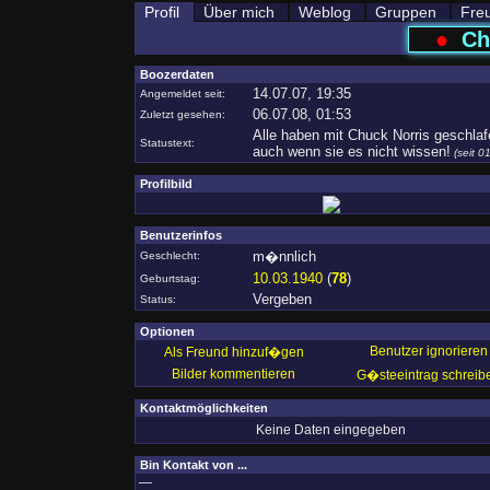
Profil
Über mich
Weblog
Gruppen
Fre
●
Ch
Boozerdaten
14.07.07, 19:35
Angemeldet seit:
06.07.08, 01:53
Zuletzt gesehen:
Alle haben mit Chuck Norris geschlaf
Statustext:
auch wenn sie es nicht wissen!
(seit 0
Profilbild
Benutzerinfos
m�nnlich
Geschlecht:
10.03.1940
(
78
)
Geburtstag:
Vergeben
Status:
Optionen
Benutzer ignorieren
Als Freund hinzuf�gen
Bilder kommentieren
G�steeintrag schreib
Kontaktmöglichkeiten
Keine Daten eingegeben
Bin Kontakt von ...
—