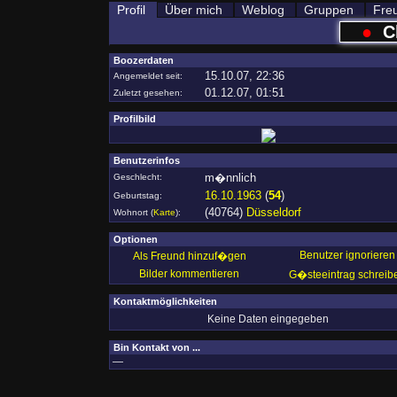
Profil
Über mich
Weblog
Gruppen
Fre
●
C
Boozerdaten
15.10.07, 22:36
Angemeldet seit:
01.12.07, 01:51
Zuletzt gesehen:
Profilbild
Benutzerinfos
m�nnlich
Geschlecht:
16.10.1963
(
54
)
Geburtstag:
(40764)
Düsseldorf
Wohnort
(
Karte
)
:
Optionen
Benutzer ignorieren
Als Freund hinzuf�gen
Bilder kommentieren
G�steeintrag schreib
Kontaktmöglichkeiten
Keine Daten eingegeben
Bin Kontakt von ...
—