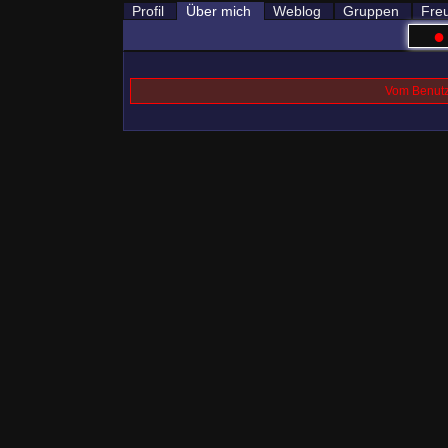
Profil
Über mich
Weblog
Gruppen
Fre
●
Vom Benutze