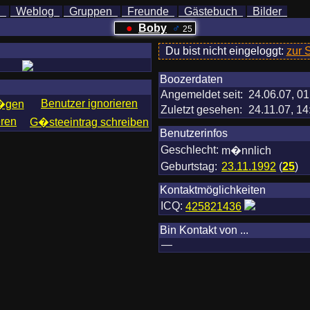
h
Weblog
Gruppen
Freunde
Gästebuch
Bilder
●
Boby
♂
25
Du bist nicht eingeloggt:
zur 
Boozerdaten
Angemeldet seit:
24.06.07, 01
Benutzer ignorieren
f�gen
Zuletzt gesehen:
24.11.07, 14
eren
G�steeintrag schreiben
Benutzerinfos
Geschlecht:
m�nnlich
Geburtstag:
23.11.1992
(
25
)
Kontaktmöglichkeiten
ICQ:
425821436
Bin Kontakt von ...
—