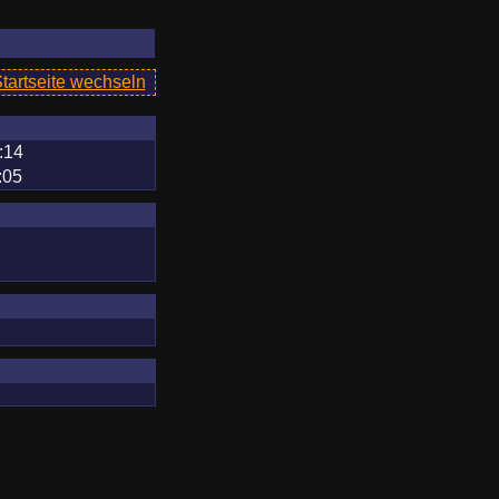
Startseite wechseln
:14
:05