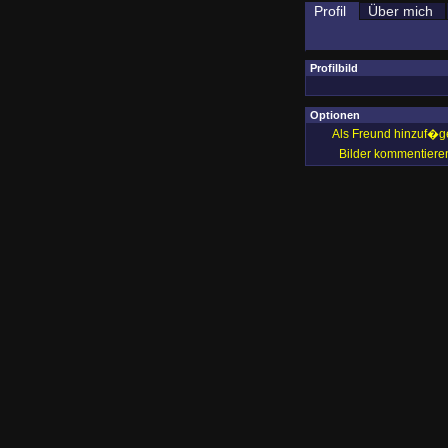
Profil
Über mich
Profilbild
Optionen
Als Freund hinzuf�g
Bilder kommentiere