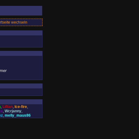
rtseite wechseln
mer
n
,
Lillian
,
Ice-fire
,
ca
,
Wcrjanny
,
ez
,
melly_maus86