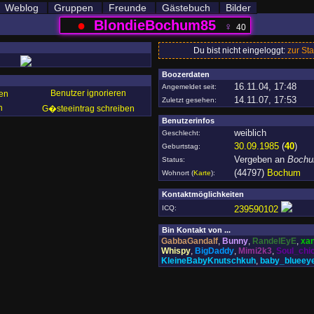
Weblog
Gruppen
Freunde
Gästebuch
Bilder
●
BlondieBochum85
♀
40
Du bist nicht eingeloggt:
zur Sta
Boozerdaten
16.11.04, 17:48
Angemeldet seit:
Benutzer ignorieren
en
14.11.07, 17:53
Zuletzt gesehen:
n
G�steeintrag schreiben
Benutzerinfos
weiblich
Geschlecht:
30.09.1985
(
40
)
Geburtstag:
Vergeben an
Bochu
Status:
(44797)
Bochum
Wohnort
(
Karte
)
:
Kontaktmöglichkeiten
ICQ:
239590102
Bin Kontakt von ...
GabbaGandalf
,
Bunny
,
RandelEyE
,
xa
Whispy
,
BigDaddy
,
Mimi2k3
,
Soul_chi
KleineBabyKnutschkuh
,
baby_blueey